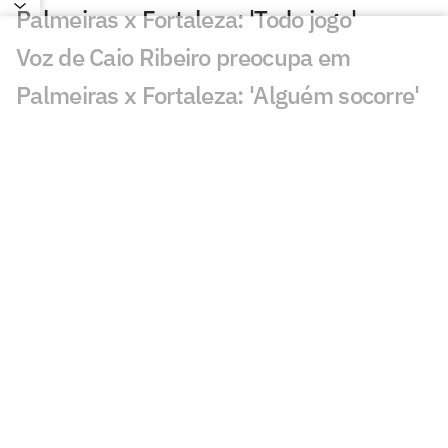
Palmeiras x Fortaleza: 'Todo jogo'
Voz de Caio Ribeiro preocupa em
Palmeiras x Fortaleza: 'Alguém socorre'
Fala de Leila Pereira, do Palmeiras,
sobre o Flamengo viraliza: 'Piada'
Leitura labial revela provocações com
Neymar em Santos x Remo
Qualidade de imagem da Globo em
Palmeiras x Fortaleza gera incômodo
Alvo do Liverpool, Barcola chama
atenção com carro de luxo
Ex-Vasco vira assunto nas redes com