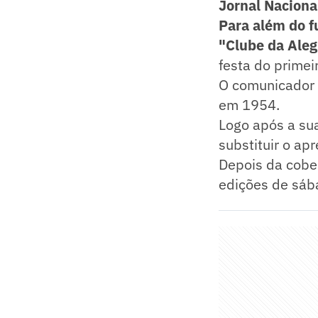
Jornal Naciona
Para além do f
"Clube da Aleg
festa do primei
O comunicador fo
em 1954.
Logo após a sua
substituir o ap
Depois da cober
edições de sá