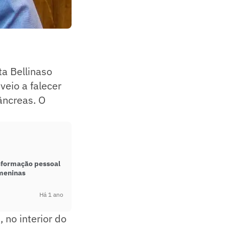
ta Bellinaso
 veio a falecer
âncreas. O
nsformação pessoal
meninas
Há 1 ano
 no interior do