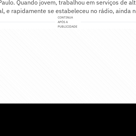
aulo. Quando jovem, trabalhou em serviços de alt
l, e rapidamente se estabeleceu no rádio, ainda 
CONTINUA
APÓS A
PUBLICIDADE
tista, ícone do jornalismo esportivo, aos 92 ano