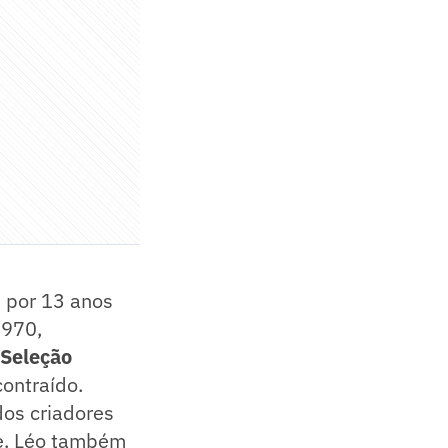
e por 13 anos
970,
 Seleção
contraído.
dos criadores
je. Léo também