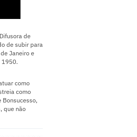
 Difusora de
do de subir para
 de Janeiro e
m 1950.
 atuar como
estreia como
 e Bonsucesso,
, que não