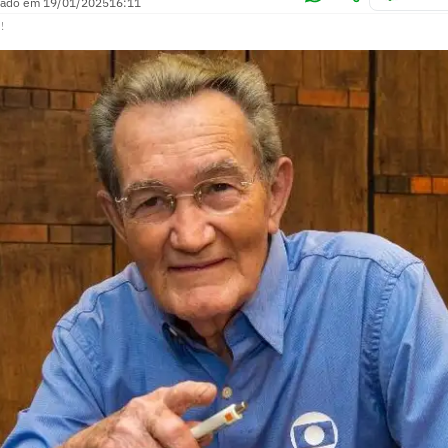
zado em
19/01/2025
16:11
!