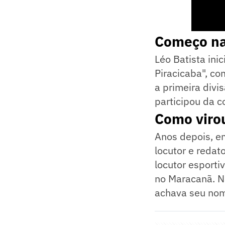
Começo na
Léo Batista ini
Piracicaba", co
a primeira divi
participou da c
Como virou
Anos depois, e
locutor e redat
locutor esport
no Maracanã. Na
achava seu nom