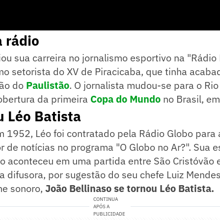
 rádio
ciou sua carreira no jornalismo esportivo na "Rádio
mo setorista do XV de Piracicaba, que tinha acaba
são do
Paulistão
. O jornalista mudou-se para o Rio
obertura da primeira
Copa do Mundo
no Brasil, e
 Léo Batista
m 1952, Léo foi contratado pela Rádio Globo para
or de notícias no programa "O Globo no Ar?". Sua 
ivo aconteceu em uma partida entre São Cristóvão
 difusora, por sugestão do seu chefe Luiz Mendes
e sonoro,
João Bellinaso se tornou Léo Batista.
CONTINUA
APÓS A
PUBLICIDADE