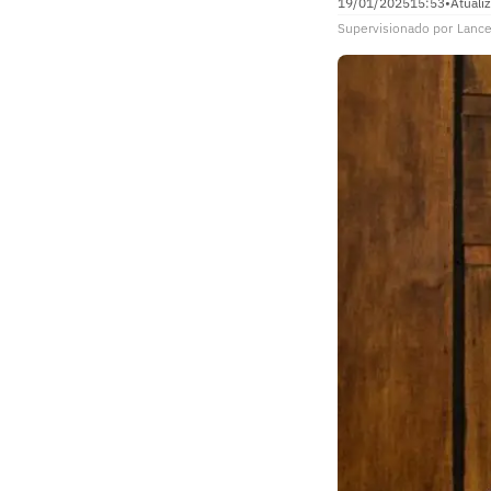
19/01/2025
15:53
•
Atuali
Supervisionado
por
Lance