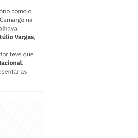
ório como o
e Camargo na
alhava.
túlio Vargas
,
tor teve que
Nacional
.
esentar as