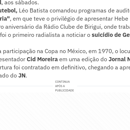
l
, aos sábados.
utebol,
Léo Batista comandou programas de audit
ria"
, em que teve o privilégio de apresentar Heb
ro aniversário da Rádio Clube de Birigui, onde trab
i o primeiro radialista a noticiar o
suicídio de Ge
 participação na Copa no México, em 1970, o locu
resentador
Cid Moreira
em uma edição do
Jornal 
tura foi contratado em definitivo, chegando a apr
bado do
JN
.
CONTINUA
APÓS A
PUBLICIDADE