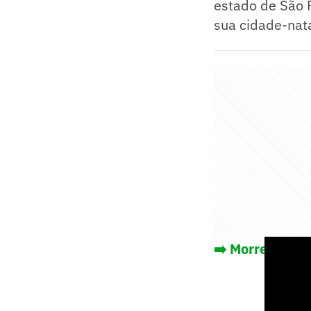
estado de São P
sua cidade-nata
➡️ Morre Léo Ba