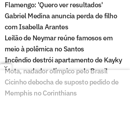
Flamengo: 'Quero ver resultados'
Gabriel Medina anuncia perda de filho
com Isabella Arantes
Leilão de Neymar reúne famosos em
meio à polêmica no Santos
Incêndio destrói apartamento de Kayky
Mota, nadador olímpico pelo Brasil
Cicinho debocha de suposto pedido de
Memphis no Corinthians
Publicação de Arrascaeta agita
torcedores do Flamengo: 'Vamos'
Ex-Fluminense dispara sobre Zubeldía: