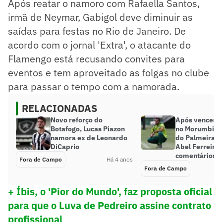
Após reatar o namoro com Rafaella Santos,
irmã de Neymar, Gabigol deve diminuir as
saídas para festas no Rio de Janeiro. De
acordo com o jornal 'Extra', o atacante do
Flamengo está recusando convites para
eventos e tem aproveitado as folgas no clube
para passar o tempo com a namorada.
RELACIONADAS
Novo reforço do
Após vencer o
Botafogo, Lucas Piazon
no Morumbi, t
namora ex de Leonardo
do Palmeiras 
DiCaprio
Abel Ferreira;
comentários!
Fora de Campo
Há 4 anos
Fora de Campo
+ Íbis, o 'Pior do Mundo', faz proposta oficial
para que o Luva de Pedreiro assine contrato
profissional