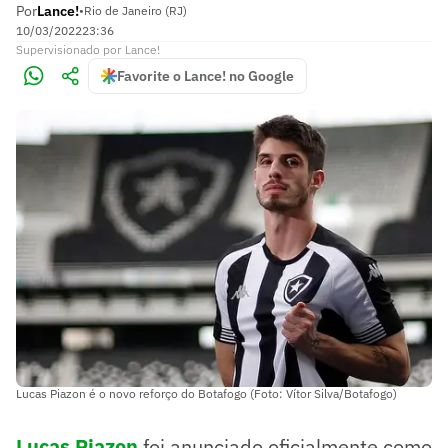
Por
Lance!
•
Rio de Janeiro (RJ)
10/03/2022
23:36
Supervisionado
por
Lance!
Favorite o Lance! no Google
Lucas Piazon é o novo reforço do Botafogo (Foto: Vítor Silva/Botafogo)
Lucas Piazon
foi anunciado oficialmente como