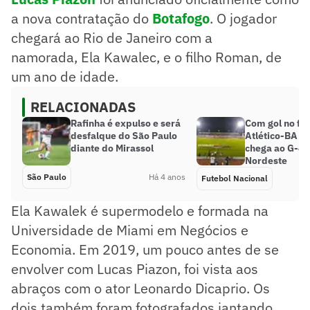
a nova contratação do
Botafogo
. O jogador
chegará ao Rio de Janeiro com a
namorada, Ela Kawalec, e o filho Roman, de
um ano de idade.
RELACIONADAS
Rafinha é expulso e será
Com gol no fin
desfalque do São Paulo
Atlético-BA v
diante do Mirassol
chega ao G-4 
Nordeste
São Paulo
Há 4 anos
Futebol Nacional
Ela Kawalek é supermodelo e formada na
Universidade de Miami em Negócios e
Economia. Em 2019, um pouco antes de se
envolver com Lucas Piazon, foi vista aos
abraços com o ator Leonardo Dicaprio. Os
dois também foram fotografados jantando