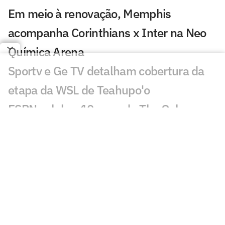
Em meio à renovação, Memphis
acompanha Corinthians x Inter na Neo
Química Arena
Sportv e Ge TV detalham cobertura da
etapa da WSL de Teahupo'o
ESPN celebra 10 anos do The Ocho com
mais de 70 horas de esportes inusitados
Morre Geraldão, ex-atacante bicampeão
paulista pelo Corinthians, aos 77 anos
Europeus reagem a decisão do Real
Madrid sobre Vini Jr: 'Realmente'
Jogos da Copa do Brasil impulsionam