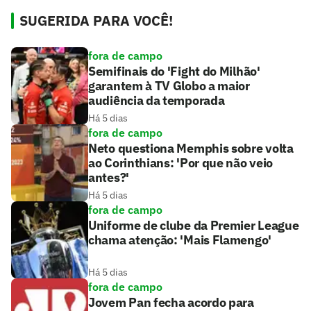
SUGERIDA PARA VOCÊ!
fora de campo
Semifinais do 'Fight do Milhão'
garantem à TV Globo a maior
audiência da temporada
Há 5 dias
fora de campo
Neto questiona Memphis sobre volta
ao Corinthians: 'Por que não veio
antes?'
Há 5 dias
fora de campo
Uniforme de clube da Premier League
chama atenção: 'Mais Flamengo'
Há 5 dias
fora de campo
Jovem Pan fecha acordo para