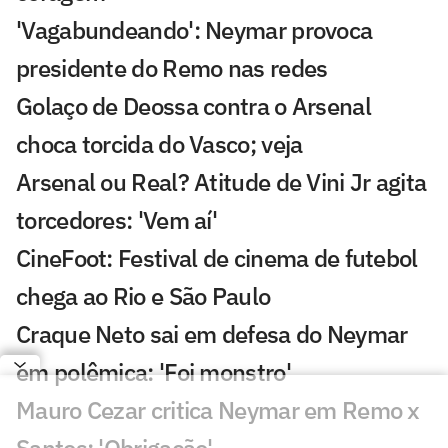
'Vagabundeando': Neymar provoca
presidente do Remo nas redes
Golaço de Deossa contra o Arsenal
choca torcida do Vasco; veja
Arsenal ou Real? Atitude de Vini Jr agita
torcedores: 'Vem aí'
CineFoot: Festival de cinema de futebol
chega ao Rio e São Paulo
Craque Neto sai em defesa do Neymar
em polêmica: 'Foi monstro'
Mauro Cezar critica Neymar em Remo x
Santos: 'Obrigação'