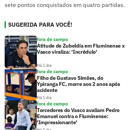
sete pontos conquistados em quatro partidas.
SUGERIDA PARA VOCÊ!
fora de campo
Atitude de Zubeldía em Fluminense x
Vasco viraliza: 'Incrédulo'
Há 1 dia
fora de campo
Filho de Gustavo Simões, do
Ypiranga FC, morre aos 2 anos após
acidente
Há 1 dia
fora de campo
Torcedores do Vasco avaliam Pedro
Emanuel contra o Fluminense:
'Impressionante'
Há 1 dia