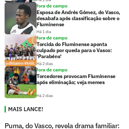
fora de campo
Esposa de Andrés Gómez, do Vasco,
desabafa após classificação sobre o
Fluminense
Há 1 dia
fora de campo
Torcida do Fluminense aponta
culpado por queda para o Vasco:
'Parabéns'
Há 2 dias
fora de campo
Torcedores provocam Fluminense
após eliminação; veja memes
Há 2 dias
MAIS LANCE!
Puma, do Vasco, revela drama familiar: