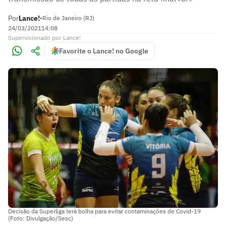
Por
Lance!
•
Rio de Janeiro (RJ)
24/03/2021
14:08
Supervisionado
por
Lance!
Favorite o Lance! no Google
Decisão da Superliga terá bolha para evitar contaminações de Covid-19
(Foto: Divulgação/Sesc)