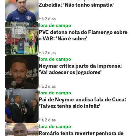
Zubeldía: 'Não tenho simpatia'
Há 2 dias
fora de campo
PVC detona nota do Flamengo sobre
o VAR: 'Não é sobre'
Há 2 dias
fora de campo
Neymar critica parte da imprensa:
'Vai adoecer os jogadores'
Há 2 dias
fora de campo
Pai de Neymar analisa fala de Cuca:
'Talvez tenha sido infeliz'
Há 2 dias
fora de campo
Romário tenta reverter penhora de