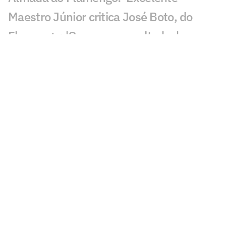
Maestro Júnior critica José Boto, do
Flamengo: 'Quero ver resultados'
Gabriel Medina anuncia perda de filho
com Isabella Arantes
Leilão de Neymar reúne famosos em
meio à polêmica no Santos
Incêndio destrói apartamento de Kayky
Mota, nadador olímpico pelo Brasil
Cicinho debocha de suposto pedido de
Memphis no Corinthians
Publicação de Arrascaeta agita