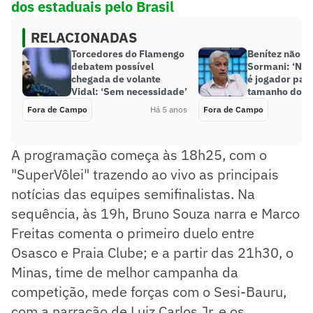
dos estaduais pelo Brasil
RELACIONADAS
Torcedores do Flamengo
Benítez não c
debatem possível
Sormani: ‘Não
chegada de volante
é jogador para
Vidal: ‘Sem necessidade’
tamanho do Sã
Fora de Campo
Há 5 anos
Fora de Campo
A programação começa às 18h25, com o
"SuperVôlei" trazendo ao vivo as principais
notícias das equipes semifinalistas. Na
sequência, às 19h, Bruno Souza narra e Marco
Freitas comenta o primeiro duelo entre
Osasco e Praia Clube; e a partir das 21h30, o
Minas, time de melhor campanha da
competição, mede forças com o Sesi-Bauru,
com a narração de Luiz Carlos Jr. e os