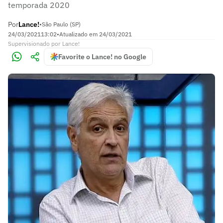
temporada 2020
Por
Lance!
•
São Paulo (SP)
24/03/2021
13:02
•
Atualizado em
24/03/2021
Supervisionado
por
Lance!
Favorite o Lance! no Google