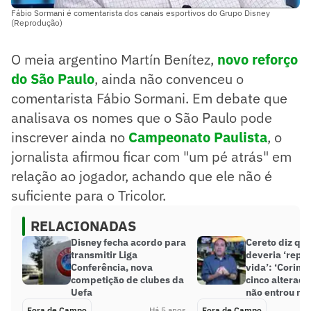
Fábio Sormani é comentarista dos canais esportivos do Grupo Disney
(Reprodução)
O meia argentino Martín Benítez,
novo reforço
do São Paulo
, ainda não convenceu o
comentarista Fábio Sormani. Em debate que
analisava os nomes que o São Paulo pode
inscrever ainda no
Campeonato Paulista
, o
jornalista afirmou ficar com "um pé atrás" em
relação ao jogador, achando que ele não é
suficiente para o Tricolor.
RELACIONADAS
Disney fecha acordo para
Cereto diz qu
transmitir Liga
deveria ‘repe
Conferência, nova
vida’: ‘Corinth
competição de clubes da
cinco alteraçõ
Uefa
não entrou no 
Fora de Campo
Há 5 anos
Fora de Campo