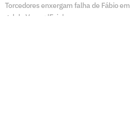
Torcedores enxergam falha de Fábio em
gol do Vasco: 'Feia'
Golaço de Brenner em Fluminense x
Vasco assusta torcedores: 'Lei do ex'
Veja gols em Fluminense x Vasco: Puma
garante classificação do cruz-maltino
Situação inusitada em Fluminense x
Vasco irrita torcedores: 'Vendo nada'
Grêmio x Mirassol: especialista aponta
erro grave da arbitragem
Decisão da arbitragem em Grêmio x
Mirassol revolta: 'Absurdo'