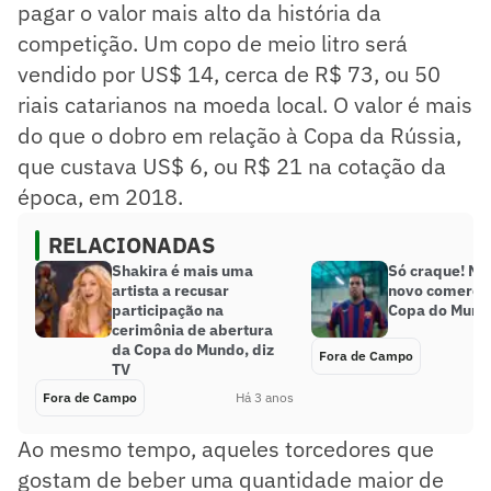
pagar o valor mais alto da história da
competição. Um copo de meio litro será
vendido por US$ 14, cerca de R$ 73, ou 50
riais catarianos na moeda local. O valor é mais
do que o dobro em relação à Copa da Rússia,
que custava US$ 6, ou R$ 21 na cotação da
época, em 2018.
RELACIONADAS
Shakira é mais uma
Só craque! Ni
artista a recusar
novo comercia
participação na
Copa do Mund
cerimônia de abertura
da Copa do Mundo, diz
Fora de Campo
TV
Fora de Campo
Há 3 anos
Ao mesmo tempo, aqueles torcedores que
gostam de beber uma quantidade maior de