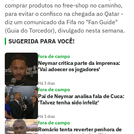
comprar produtos no free-shop no caminho,
para evitar o confisco na chegada ao Qatar -
diz um comunicado da Fifa no "Fan Guide"
(Guia do Torcedor), divulgado nesta semana.
SUGERIDA PARA VOCÊ!
fora de campo
Neymar critica parte da imprensa:
'Vai adoecer os jogadores'
Há 3 dias
fora de campo
Pai de Neymar analisa fala de Cuca:
'Talvez tenha sido infeliz'
Há 3 dias
fora de campo
Romário tenta reverter penhora de