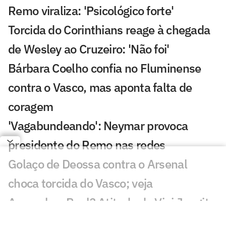
Remo viraliza: 'Psicológico forte'
Torcida do Corinthians reage à chegada
de Wesley ao Cruzeiro: 'Não foi'
Bárbara Coelho confia no Fluminense
contra o Vasco, mas aponta falta de
coragem
'Vagabundeando': Neymar provoca
presidente do Remo nas redes
Golaço de Deossa contra o Arsenal
choca torcida do Vasco; veja
Arsenal ou Real? Atitude de Vini Jr agita
torcedores: 'Vem aí'