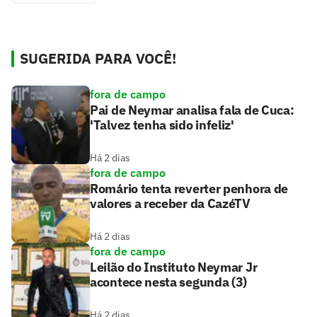
SUGERIDA PARA VOCÊ!
fora de campo
Pai de Neymar analisa fala de Cuca:
'Talvez tenha sido infeliz'
Há 2 dias
fora de campo
Romário tenta reverter penhora de
valores a receber da CazéTV
Há 2 dias
fora de campo
Leilão do Instituto Neymar Jr
acontece nesta segunda (3)
Há 2 dias