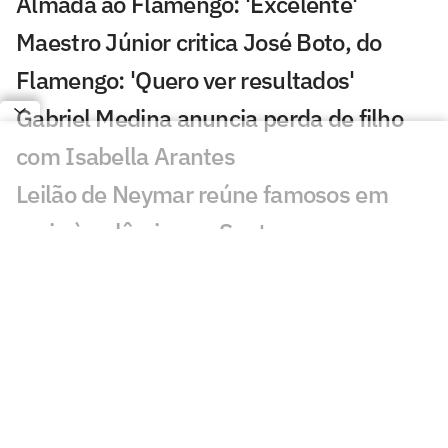
Almada ao Flamengo: 'Excelente'
Maestro Júnior critica José Boto, do
Flamengo: 'Quero ver resultados'
Gabriel Medina anuncia perda de filho
com Isabella Arantes
Leilão de Neymar reúne famosos em
meio à polêmica no Santos
Incêndio destrói apartamento de Kayky
Mota, nadador olímpico pelo Brasil
Cicinho debocha de suposto pedido de
Memphis no Corinthians
Publicação de Arrascaeta agita