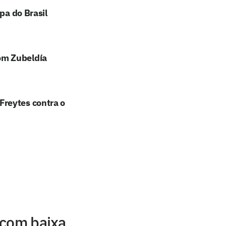
pa do Brasil
om Zubeldía
Freytes contra o
 com baixa