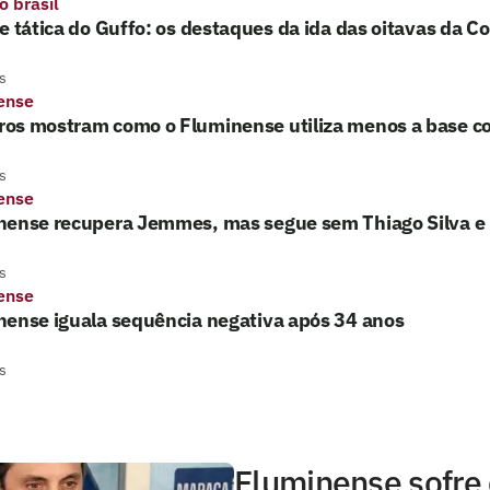
o brasil
e tática do Guffo: os destaques da ida das oitavas da Co
s
ense
os mostram como o Fluminense utiliza menos a base c
s
ense
nense recupera Jemmes, mas segue sem Thiago Silva e 
s
ense
nense iguala sequência negativa após 34 anos
s
Fluminense sofre