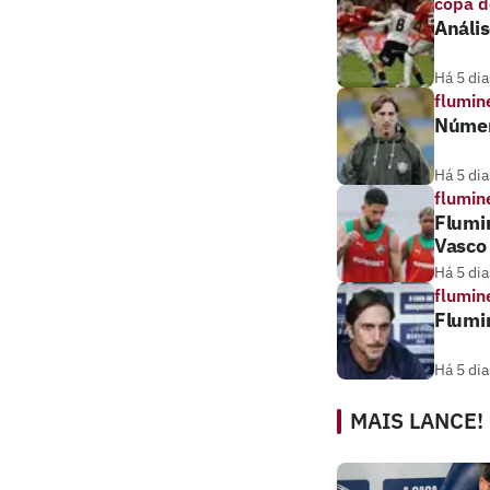
copa d
Anális
Há 5 dia
flumin
Númer
Há 5 dia
flumin
Flumi
Vasco
Há 5 dia
flumin
Flumi
Há 5 dia
MAIS LANCE!