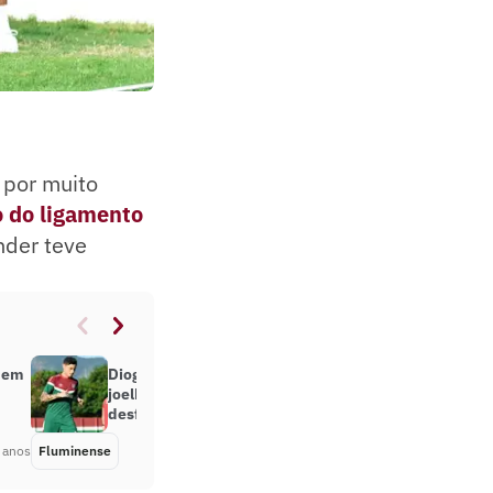
 por muito
 do ligamento
nder teve
a em
Diogo Barbosa sofre lesão no
joelho esquerdo em treino e
desfalca o Fluminense
 anos
Fluminense
Há 3 anos