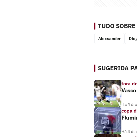
TUDO SOBRE
Alexsander
Dio
SUGERIDA PA
fora d
Vasco 
Há 4 dia
copa d
Flumi
Há 4 dia