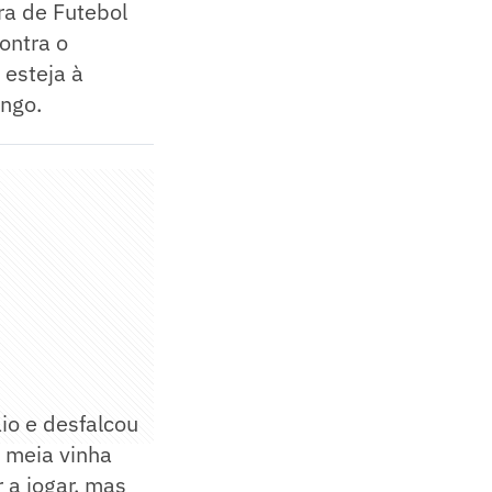
ra de Futebol
contra o
 esteja à
engo.
io e desfalcou
 meia vinha
 a jogar, mas