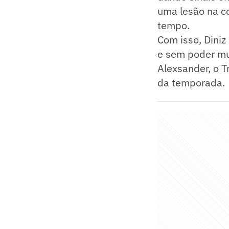
uma lesão na c
tempo.
Com isso, Dini
e sem poder mu
Alexsander, o T
da temporada.