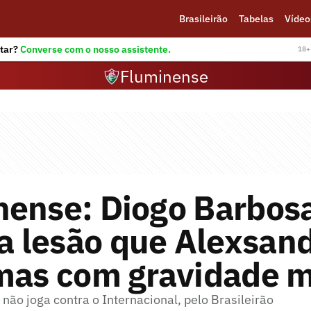
Brasileirão
Tabelas
Vídeo
tar?
Converse com o nosso assistente.
18+ 
Fluminense
nense: Diogo Barbos
 lesão que Alexsan
 mas com gravidade 
não joga contra o Internacional, pelo Brasileirão