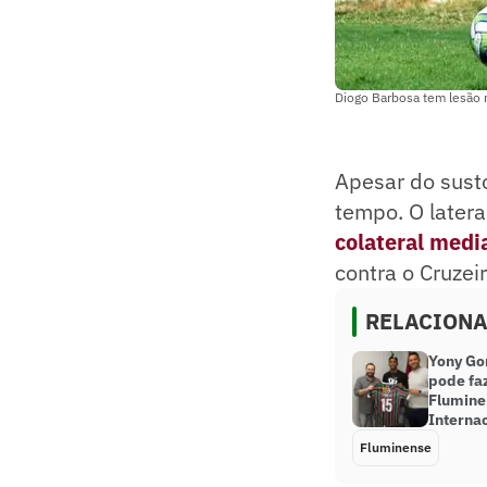
Diogo Barbosa tem lesã
Apesar do sust
tempo. O later
colateral medi
contra o Cruze
RELACION
Yony Go
pode faz
Flumine
Interna
Fluminense