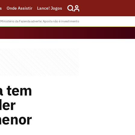
s
Onde Assistir
Lance! Jogos
Ministério da Fazenda adverte: Aposta não é investimento
a tem
der
menor