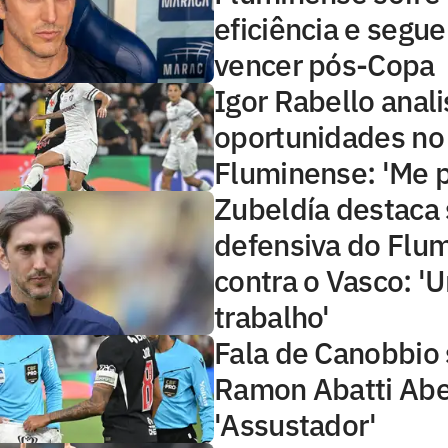
eficiência e segu
vencer pós-Copa
Igor Rabello anali
oportunidades no
Fluminense: 'Me p
Zubeldía destaca 
defensiva do Flu
contra o Vasco: 
trabalho'
Fala de Canobbio
Ramon Abatti Abel
'Assustador'