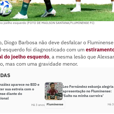
o no joelho esquerdo (FOTO DE MAILSON SANTANA/FLUMINENSE FC)
o, Diogo Barbosa não deve desfalcar o Fluminense
al-esquerdo foi diagnosticado com um
estiramento
al do joelho esquerdo
, a mesma lesão que Alexsa
iro, mas com uma gravidade menor.
ADAS
nzález aparece no BID e
Leo Fernández esbanja alegri
er sua estreia com o
apresentação no Fluminense:
nse diante do
‘Salto na minha carreira’
cional
Fluminense
Há 3
Há 3 anos