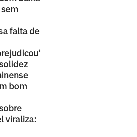
e sem
sa falta de
rejudicou'
solidez
minense
'Um bom
 sobre
 viraliza: