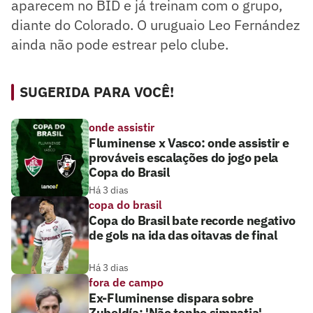
aparecem no BID e já treinam com o grupo,
diante do Colorado. O uruguaio Leo Fernández
ainda não pode estrear pelo clube.
SUGERIDA PARA VOCÊ!
onde assistir
Fluminense x Vasco: onde assistir e
prováveis escalações do jogo pela
Copa do Brasil
Há 3 dias
copa do brasil
Copa do Brasil bate recorde negativo
de gols na ida das oitavas de final
Há 3 dias
fora de campo
Ex-Fluminense dispara sobre
Zubeldía: 'Não tenho simpatia'