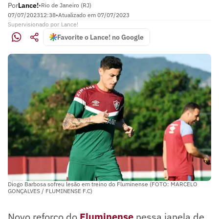
Por
Lance!
•
Rio de Janeiro (RJ)
07/07/2023
12:38
•
Atualizado em
07/07/2023
Supervisionado
por
Lance!
Favorite o Lance! no Google
Diogo Barbosa sofreu lesão em treino do Fluminense (FOTO: MARCELO
GONÇALVES / FLUMINENSE F.C)
Novo reforço do
Fluminense
nessa janela de