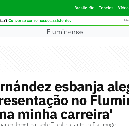
Brasileirão
Tabelas
Vídeo
tar?
Converse com o nosso assistente.
18+ 
Fluminense
rnández esbanja ale
resentação no Flumi
 na minha carreira'
hance de estrear pelo Tricolor diante do Flamengo