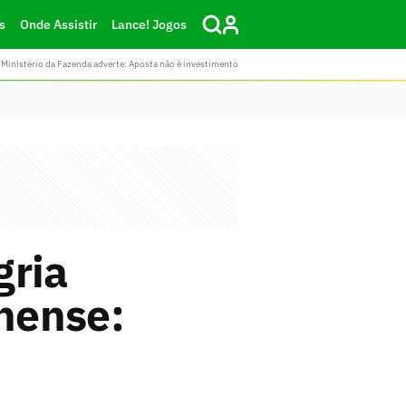
s
Onde Assistir
Lance! Jogos
Ministério da Fazenda adverte: Aposta não é investimento
gria
nense: