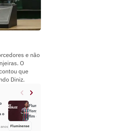
orcedores e não
njeiras. O
 contou que
do Diniz.
o
Fluminense anuncia retorno de
Yony González com contrato até o
a o
fim de 2024
Fluminense
Há 3 anos
 anos