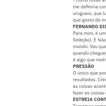
me definiria co
uruguaio, que l
que gosto de me
FERNANDO DI
Para mim, é uma
Seleção). E fal
mundo. Vou quer
quando cheguei
é algo que moti
PRESSÃO
O único que pos
resultados. Cr
as coisas acon
fazer as coisas
ESTREIA CON
Tomamos como a