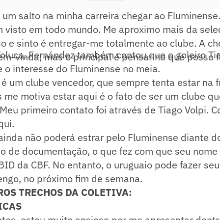
é um salto na minha carreira chegar ao Fluminens
m visto em todo mundo. Me aproximo mais da seleç
o e sinto é entregar-me totalmente ao clube. A c
oluca, Fernández também contou que o goleiro Tia
em-vinda, mas o principal é pensar no que posso f
 o interesse do Fluminense no meia.
, é um clube vencedor, que sempre tenta estar na 
 me motiva estar aqui é o fato de ser um clube q
 Meu primeiro contato foi através de Tiago Volpi.
qui.
inda não poderá estrar pelo Fluminense diante do
o de documentação, o que fez com que seu nome 
ID da CBF. No entanto, o uruguaio pode fazer seu
engo, no próximo fim de semana.
ROS TRECHOS DA COLETIVA:
ICAS
ntes, estou muito ansioso por me apresentar dent