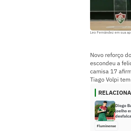
Leo Fernández em sua a
Novo reforço d
escondeu a feli
camisa 17 afirm
Tiago Volpi tem
RELACION
Diogo B
joelho 
desfalc
Fluminense