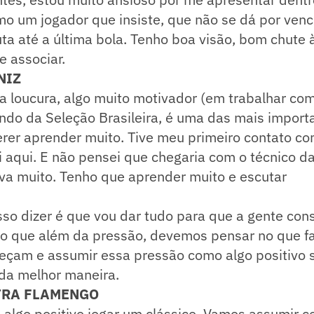
mo um jogador que insiste, que não se dá por venc
uta até a última bola. Tenho boa visão, bom chute 
 associar.
NIZ
 loucura, algo muito motivador (em trabalhar com
ando da Seleção Brasileira, é uma das mais import
er aprender muito. Tive meu primeiro contato com
 aqui. E não pensei que chegaria com o técnico d
va muito. Tenho que aprender muito e escutar
so dizer é que vou dar tudo para que a gente con
eio que além da pressão, devemos pensar no que f
teçam e assumir essa pressão como algo positivo 
 da melhor maneira.
TRA FLAMENGO
lgo positivo jogar um clássico. Vamos assumir c