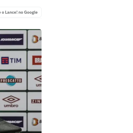
e o Lance! no Google