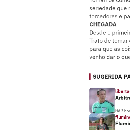
seriedade que n
torcedores e pa
CHEGADA
Desde o primei
Trato de tomar 
para que as coi
venho dar o que
SUGERIDA PA
libert
Arbitr
Há 3 ho
flumin
Flumi