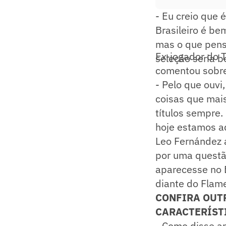
- Eu creio que 
Brasileiro é be
mas o que pens
Ex-jogador do T
seleção seria b
comentou sobre
- Pelo que ouvi
coisas que mais
títulos sempre.
hoje estamos a
Leo Fernández a
por uma questã
aparecesse no B
diante do Flam
CONFIRA OUT
CARACTERÍST
- Como disse a