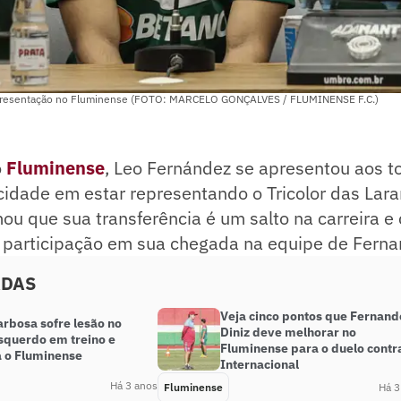
presentação no Fluminense (FOTO: MARCELO GONÇALVES / FLUMINENSE F.C.)
o
Fluminense
, Leo Fernández se apresentou aos t
cidade em estar representando o Tricolor das Lara
ou que sua transferência é um salto na carreira e
 participação em sua chegada na equipe de Fernan
ADAS
Veja cinco pontos que Fernand
arbosa sofre lesão no
Diniz deve melhorar no
esquerdo em treino e
Fluminense para o duelo contr
a o Fluminense
Internacional
Há 3 anos
Fluminense
Há 3