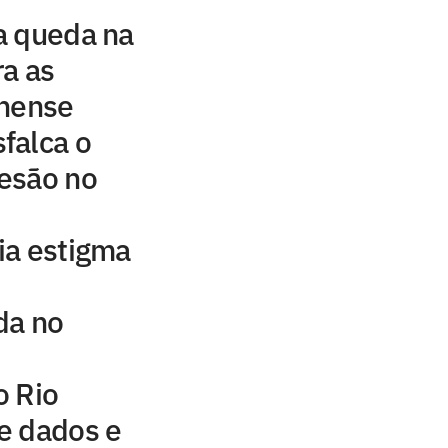
a queda na
ra as
inense
falca o
esão no
ia estigma
da no
o Rio
e dados e