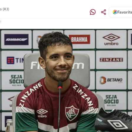
o (RJ)
Favorit
!