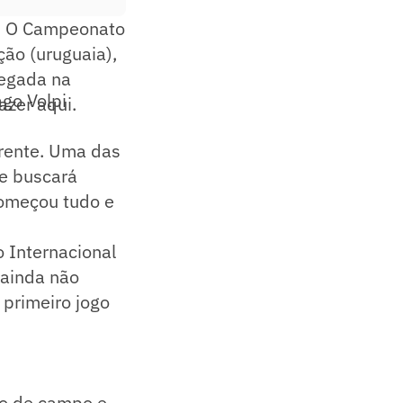
e. O Campeonato
ão (uruguaia),
hegada na
go Volpi
azer aqui.
frente. Uma das
ue buscará
 Começou tudo e
 Internacional
ainda não
 primeiro jogo
ro de campo e