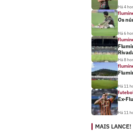
Há 4 ho
flumin
Os nú
Há 6 ho
flumin
Flumin
Rivada
Há 8 ho
flumin
Flumin
Há 11 h
futebo
Ex-Flu
Há 11 h
MAIS LANCE!