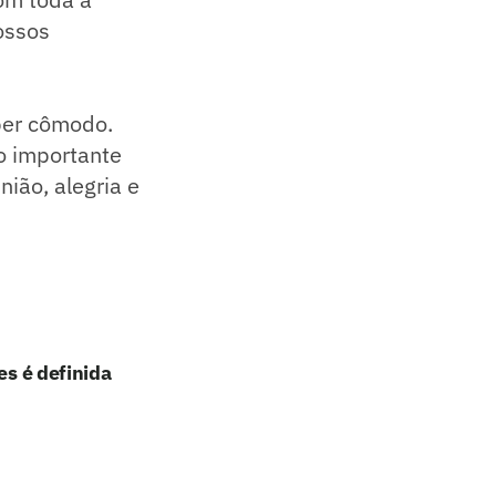
ossos
per cômodo.
to importante
ião, alegria e
es é definida