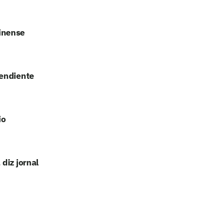
inense
pendiente
io
diz jornal