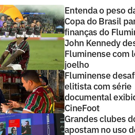
Entenda o peso d
Copa do Brasil pa
finanças do Flum
John Kennedy des
Fluminense com l
joelho
Fluminense desaf
elitista com série
documental exibi
CineFoot
Grandes clubes d
apostam no uso d