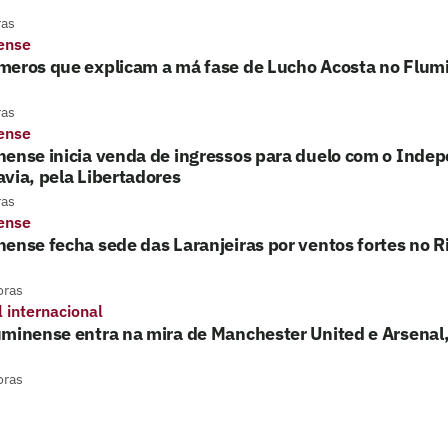
ras
ense
meros que explicam a má fase de Lucho Acosta no Flum
ras
ense
ense inicia venda de ingressos para duelo com o Inde
via, pela Libertadores
ras
ense
ense fecha sede das Laranjeiras por ventos fortes no R
oras
l internacional
minense entra na mira de Manchester United e Arsenal, 
oras