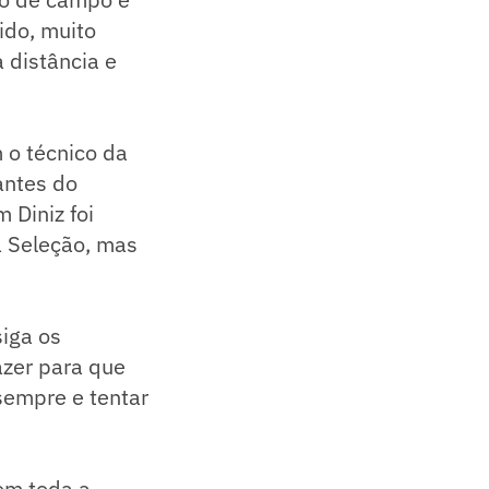
ido, muito
à distância e
 o técnico da
antes do
 Diniz foi
a Seleção, mas
siga os
azer para que
sempre e tentar
om toda a