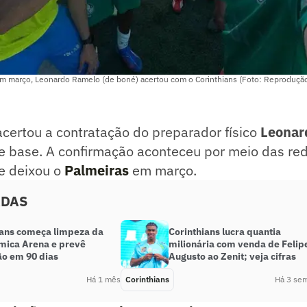
em março, Leonardo Ramelo (de boné) acertou com o Corinthians (Foto: Reproduçã
certou a contratação do preparador físico
Leonar
e base. A confirmação aconteceu por meio das red
ue deixou o
Palmeiras
em março.
ADAS
ians começa limpeza da
Corinthians lucra quantia
mica Arena e prevê
milionária com venda de Felip
ão em 90 dias
Augusto ao Zenit; veja cifras
Há 1 mês
Corinthians
Há 3 se