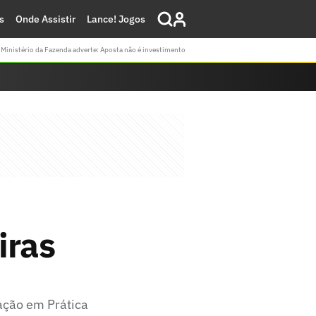
s
Onde Assistir
Lance! Jogos
Ministério da Fazenda adverte: Aposta não é investimento
iras
ação em Prática