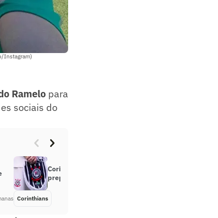
o/Instagram)
do Ramelo
para
es sociais do
Corinthians anuncia contratação de
e
preparador físico ex-Vasco
manas
Corinthians
Há 1 mês