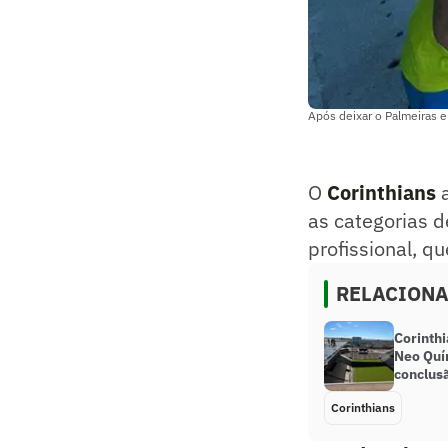
Após deixar o Palmeiras 
O
Corinthians
a
as categorias d
profissional, q
RELACION
Corinth
Neo Quí
conclus
Corinthians