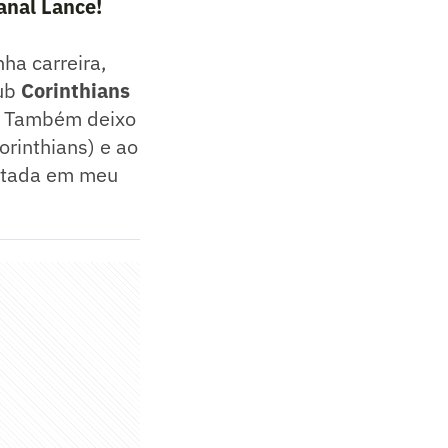
anal Lance!
ha carreira,
lub
Corinthians
e. Também deixo
orinthians) e ao
sitada em meu