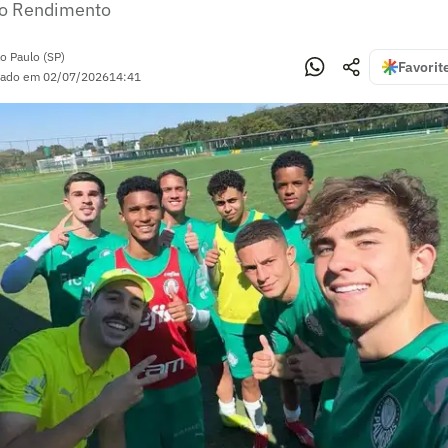
to Rendimento
o Paulo (SP)
Favorit
zado em
02/07/2026
14:41