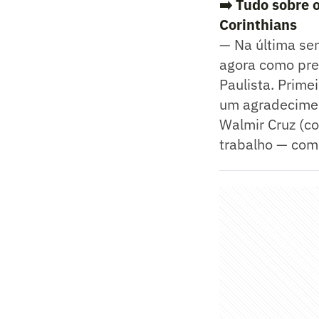
➡️ Tudo sobre 
Corinthians
— Na última sem
agora como pre
Paulista. Prim
um agradeciment
Walmir Cruz (c
trabalho — com