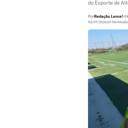
do Esporte de Al
Por
Redação Lance!
•
Sã
02/07/2026
10:56
•
Atuali