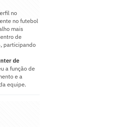
rfil no
ente no futebol
balho mais
Centro de
, participando
Inter de
eu a função de
mento e a
da equipe.