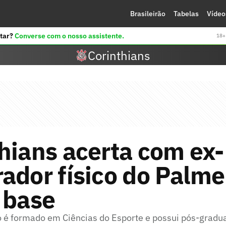
Brasileirão
Tabelas
Vídeo
tar?
Converse com o nosso assistente.
18+ 
Corinthians
hians acerta com ex-
ador físico do Palme
 base
é formado em Ciências do Esporte e possui pós-gradu