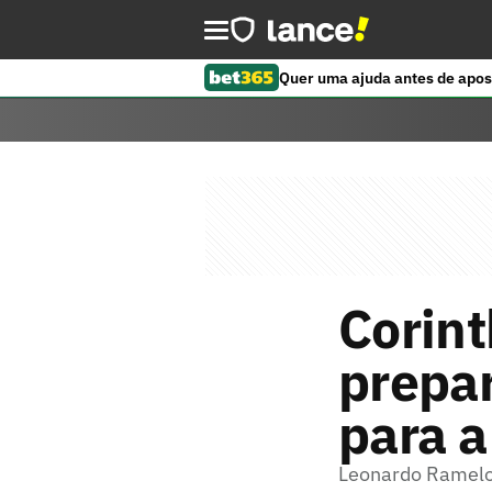
Quer uma ajuda antes de apos
Corint
prepar
para a
Leonardo Ramelo 