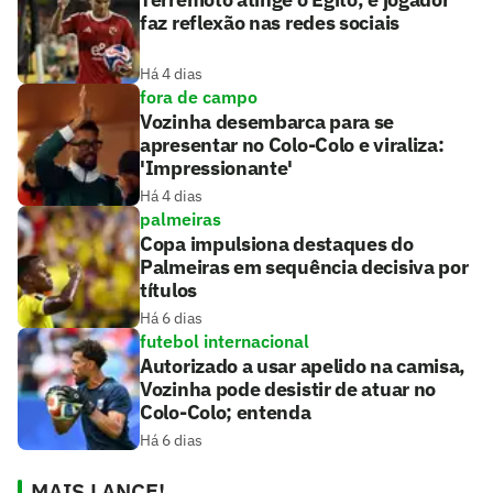
faz reflexão nas redes sociais
Há 4 dias
fora de campo
Vozinha desembarca para se
apresentar no Colo-Colo e viraliza:
'Impressionante'
Há 4 dias
palmeiras
Copa impulsiona destaques do
Palmeiras em sequência decisiva por
títulos
Há 6 dias
futebol internacional
Autorizado a usar apelido na camisa,
Vozinha pode desistir de atuar no
Colo-Colo; entenda
Há 6 dias
MAIS LANCE!