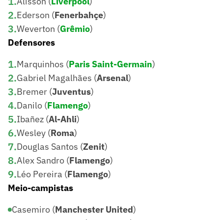
1
.
Alisson (
Liverpool
)
2
.
Ederson (
Fenerbahçe
)
3
.
Weverton (
Grêmio
)
Defensores
1
.
Marquinhos (
Paris Saint-Germain
)
2
.
Gabriel Magalhães (
Arsenal
)
3
.
Bremer (
Juventus
)
4
.
Danilo (
Flamengo
)
5
.
Ibañez (
Al-Ahli
)
6
.
Wesley (
Roma
)
7
.
Douglas Santos (
Zenit
)
8
.
Alex Sandro (
Flamengo
)
9
.
Léo Pereira (
Flamengo
)
Meio-campistas
Casemiro (
Manchester United
)