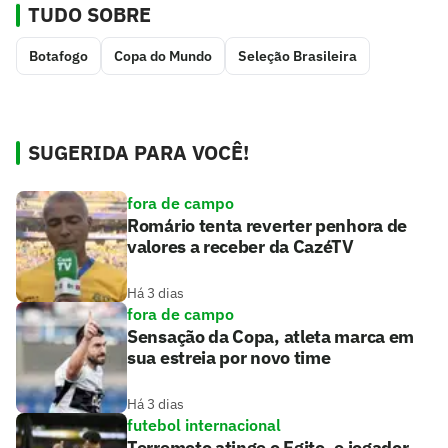
TUDO SOBRE
Botafogo
Copa do Mundo
Seleção Brasileira
SUGERIDA PARA VOCÊ!
fora de campo
Romário tenta reverter penhora de
valores a receber da CazéTV
Há 3 dias
fora de campo
Sensação da Copa, atleta marca em
sua estreia por novo time
Há 3 dias
futebol internacional
Terremoto atinge o Egito, e jogador