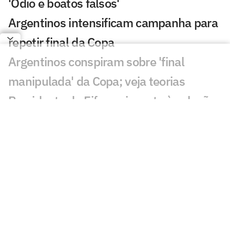
'Ódio e boatos falsos'
Argentinos intensificam campanha para
repetir final da Copa
Argentinos conspiram sobre 'final
manipulada' da Copa; veja teorias
Presidente da Fifa envia carta à seleção
argentina: 'Futuro promissor'
Davide Ancelotti reflete sobre
eliminação do Brasil na Copa:
'Decepção'
Sucesso nas redes sociais, Vozinha será
palestrante em evento no Rio