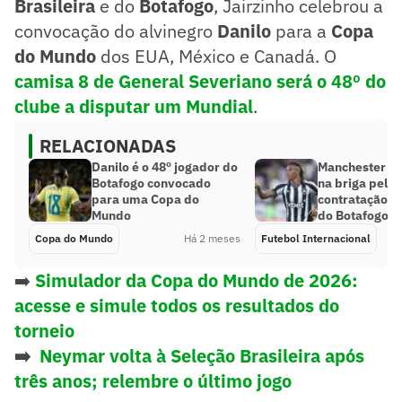
Brasileira
e do
Botafogo
, Jairzinho celebrou a
convocação do alvinegro
Danilo
para a
Copa
do Mundo
dos EUA, México e Canadá. O
camisa 8 de General Severiano será o 48º do
clube a disputar um Mundial
.
RELACIONADAS
Danilo é o 48º jogador do
Manchester Un
Botafogo convocado
na briga pela
para uma Copa do
contratação de
Mundo
do Botafogo
Copa do Mundo
Há 2 meses
Futebol Internacional
➡️
Simulador da Copa do Mundo de 2026:
acesse e simule todos os resultados do
torneio
➡️
Neymar volta à Seleção Brasileira após
três anos; relembre o último jogo