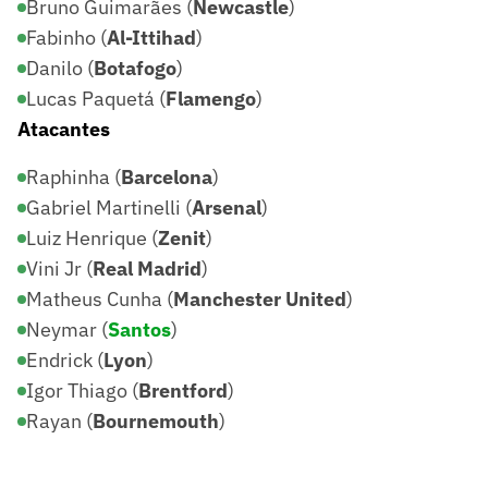
Bruno Guimarães (
Newcastle
)
Fabinho (
Al-Ittihad
)
Danilo (
Botafogo
)
Lucas Paquetá (
Flamengo
)
Atacantes
Raphinha (
Barcelona
)
Gabriel Martinelli (
Arsenal
)
Luiz Henrique (
Zenit
)
Vini Jr (
Real Madrid
)
Matheus Cunha (
Manchester United
)
Neymar (
Santos
)
Endrick (
Lyon
)
Igor Thiago (
Brentford
)
Rayan (
Bournemouth
)