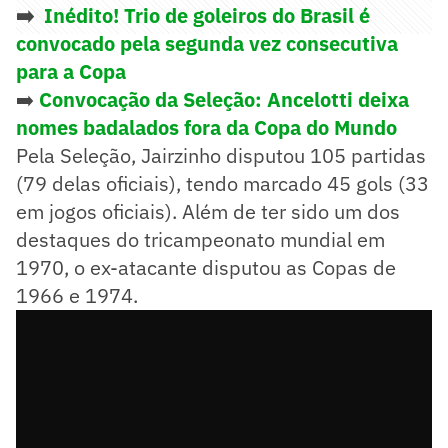
➡️
Inédito! Trio de goleiros do Brasil é
convocado pela segunda vez consecutiva
para a Copa
➡️
Convocação da Seleção: Ancelotti deixa
nomes badalados fora da Copa do Mundo
Pela Seleção, Jairzinho disputou 105 partidas
(79 delas oficiais), tendo marcado 45 gols (33
em jogos oficiais). Além de ter sido um dos
destaques do tricampeonato mundial em
1970, o ex-atacante disputou as Copas de
1966 e 1974.