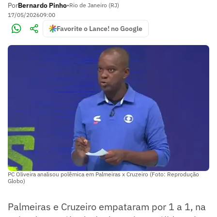
Por
Bernardo Pinho
•
Rio de Janeiro (RJ)
17/05/2026
09:00
Favorite o Lance! no Google
PC Oliveira analisou polêmica em Palmeiras x Cruzeiro (Foto: Reprodução
Globo)
Palmeiras e Cruzeiro empataram por 1 a 1, na