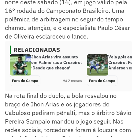
noite deste sábado (16), em jogo válido pela
16° rodada do Campeonato Brasileiro. Uma
polêmica de arbitragem no segundo tempo
chamou atenção, e o especialista Paulo César
de Oliveira esclareceu o lance.
RELACIONADAS
Jhon Arias vira assunto
Veja gols em 
em Palmeiras x Cruzeiro:
Cruzeiro: Feli
‘Desde que chegou’
Anderson em
Fora de Campo
Há 2 meses
Fora de Campo
Na reta final do duelo, a bola resvalou no
braço de Jhon Arias e os jogadores do
Cabuloso pediram pênalti, mas o árbitro Sávio
Pereira Sampaio mandou o jogo seguir. Nas
redes sociais, torcedores foram à loucura com