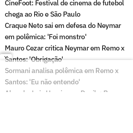
CineFoot: Festival de cinema de futebol
chega ao Rio e São Paulo
Craque Neto sai em defesa do Neymar
em polêmica: 'Foi monstro'
Mauro Cezar critica Neymar em Remo x
Santos: 'Obrigação'
Sormani analisa polêmica em Remo x
Santos: 'Eu não entendo'
Almada, Luiz Henrique e Danilo: Braune
é sincero sobre negociações
Patrocinador do Corinthians negocia
transmissão de torneio