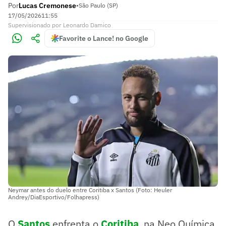
Por
Lucas Cremonese
•
São Paulo (SP)
17/05/2026
11:55
Supervisionado
por
Leonardo Damico
Favorite o Lance! no Google
Neymar antes do duelo entre Coritiba x Santos (Foto: Heuler
Andrey/DiaEsportivo/Folhapress)
O
Santos
enfrenta o
Coritiba
, na Neo Química