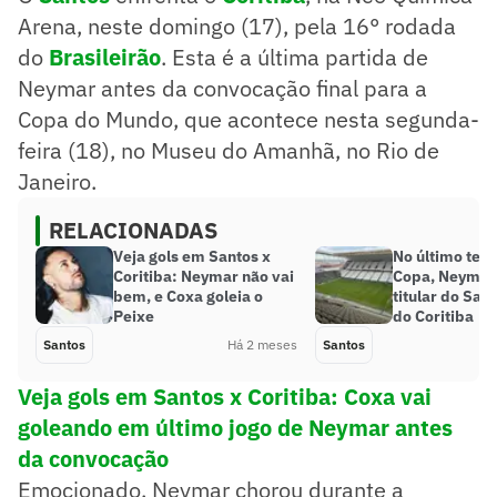
Arena, neste domingo (17), pela 16° rodada
do
Brasileirão
. Esta é a última partida de
Neymar antes da convocação final para a
Copa do Mundo, que acontece nesta segunda-
feira (18), no Museu do Amanhã, no Rio de
Janeiro.
RELACIONADAS
Veja gols em Santos x
No último test
Coritiba: Neymar não vai
Copa, Neymar
bem, e Coxa goleia o
titular do San
Peixe
do Coritiba
Santos
Há 2 meses
Santos
Veja gols em Santos x Coritiba: Coxa vai
goleando em último jogo de Neymar antes
da convocação
Emocionado, Neymar chorou durante a