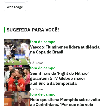
web reage
SUGERIDA PARA VOCÊ!
fora de campo
Vasco x Fluminense lidera audiência
na Copa do Brasil
Há 3 dias
fora de campo
Semifinais do 'Fight do Milhão'
garantem à TV Globo a maior
audiência da temporada
Há 3 dias
fora de campo
Neto questiona Memphis sobre volta
ao Corinthians: 'Por que não veio