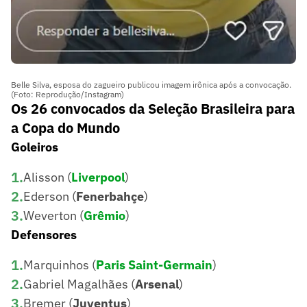
Belle Silva, esposa do zagueiro publicou imagem irônica após a convocação.
(Foto: Reprodução/Instagram)
Os 26 convocados da Seleção Brasileira para
a Copa do Mundo
Goleiros
1
.
Alisson (
Liverpool
)
2
.
Ederson (
Fenerbahçe
)
3
.
Weverton (
Grêmio
)
Defensores
1
.
Marquinhos (
Paris Saint-Germain
)
2
.
Gabriel Magalhães (
Arsenal
)
3
.
Bremer (
Juventus
)