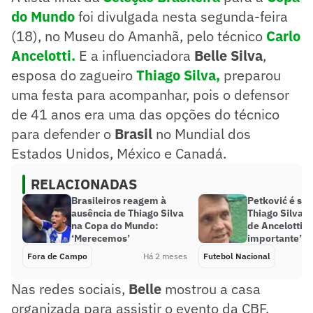
do Mundo
foi divulgada nesta segunda-feira
(18), no Museu do Amanhã, pelo técnico
Carlo
Ancelotti.
E a influenciadora
Belle Silva
,
esposa do zagueiro
Thiago
Silva
,
preparou
uma festa para acompanhar, pois o defensor
de 41 anos era uma das opções do técnico
para defender o
Brasil
no Mundial dos
Estados Unidos, México e Canadá.
RELACIONADAS
Brasileiros reagem à
Petković é sin
ausência de Thiago Silva
Thiago Silva, 
na Copa do Mundo:
de Ancelotti: 
‘Merecemos’
importante’
Fora de Campo
Há 2 meses
Futebol Nacional
Nas redes sociais,
Belle
mostrou a casa
organizada para assistir o evento da CBF,