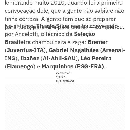
lembrando muito 2010, quando foi a primeira
convocação dele, que a gente não sabia e não
tinha certeza. A gente tem que se preparar
No entanto,
Thiago Silva
não foi convocado
para tudo, para rir e para chorar — completou.
por Ancelotti, o técnico da
Seleção
Brasileira
chamou para a zaga:
Bremer
(
Juventus-ITA
),
Gabriel Magalhães
(
Arsenal-
ING
),
Ibañez
(
Al-Ahli-SAU
),
Léo Pereira
(
Flamengo
) e
Marquinhos
(
PSG-FRA)
.
CONTINUA
APÓS A
PUBLICIDADE