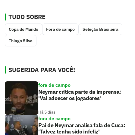
TUDO SOBRE
Copa do Mundo
Fora de campo
Seleção Brasileira
Thiago Silva
SUGERIDA PARA VOCÊ!
fora de campo
Neymar critica parte da imprensa:
'Vai adoecer os jogadores'
Há 5 dias
fora de campo
Pai de Neymar analisa fala de Cuca:
'Talvez tenha sido infeliz'