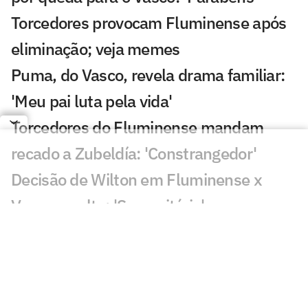
Torcedores provocam Fluminense após
eliminação; veja memes
Puma, do Vasco, revela drama familiar:
'Meu pai luta pela vida'
Torcedores do Fluminense mandam
recado a Zubeldía: 'Constrangedor'
Decisão de Wilton em Fluminense x
Vasco revolta: 'Sem critério'
Decisão da arbitragem em Fortaleza x
Palmeiras choca: 'Claríssimo'
Torcedores enxergam falha de Fábio em