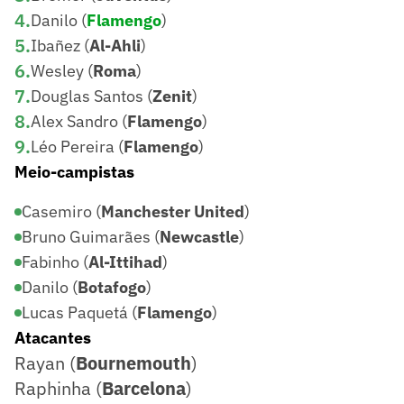
4
.
Danilo (
Flamengo
)
5
.
Ibañez (
Al-Ahli
)
6
.
Wesley (
Roma
)
7
.
Douglas Santos (
Zenit
)
8
.
Alex Sandro (
Flamengo
)
9
.
Léo Pereira (
Flamengo
)
Meio-campistas
Casemiro (
Manchester United
)
Bruno Guimarães (
Newcastle
)
Fabinho (
Al-Ittihad
)
Danilo (
Botafogo
)
Lucas Paquetá (
Flamengo
)
Atacantes
Rayan (
Bournemouth
)
Raphinha (
Barcelona
)