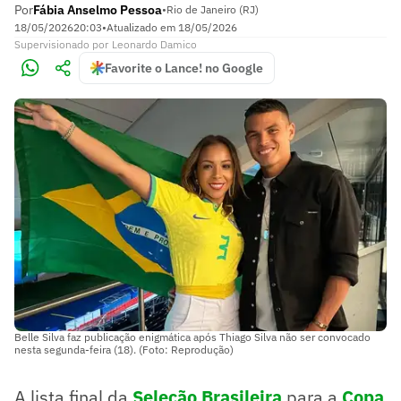
Por
Fábia Anselmo Pessoa
•
Rio de Janeiro (RJ)
18/05/2026
20:03
•
Atualizado em
18/05/2026
Supervisionado
por
Leonardo Damico
Favorite o Lance! no Google
Belle Silva faz publicação enigmática após Thiago Silva não ser convocado
nesta segunda-feira (18). (Foto: Reprodução)
A lista final da
Seleção Brasileira
para a
Copa