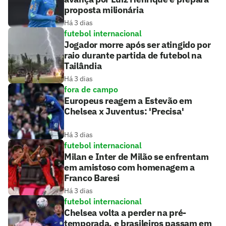
proposta milionária
Há 3 dias
futebol internacional
Jogador morre após ser atingido por
raio durante partida de futebol na
Tailândia
Há 3 dias
fora de campo
Europeus reagem a Estevão em
Chelsea x Juventus: 'Precisa'
Há 3 dias
futebol internacional
Milan e Inter de Milão se enfrentam
em amistoso com homenagem a
Franco Baresi
Há 3 dias
futebol internacional
Chelsea volta a perder na pré-
temporada, e brasileiros passam em