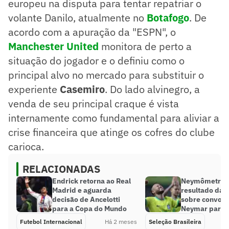
europeu na disputa para tentar repatriar o
volante Danilo, atualmente no
Botafogo
. De
acordo com a apuração da "ESPN", o
Manchester United
monitora de perto a
situação do jogador e o definiu como o
principal alvo no mercado para substituir o
experiente
Casemiro
. Do lado alvinegro, a
venda de seu principal craque é vista
internamente como fundamental para aliviar a
crise financeira que atinge os cofres do clube
carioca.
RELACIONADAS
Endrick retorna ao Real
Neymômetro: 
Madrid e aguarda
resultado da 
decisão de Ancelotti
sobre convoc
para a Copa do Mundo
Neymar para 
Futebol Internacional
Há 2 meses
Seleção Brasileira