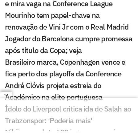
e mira vaga na Conference League
Mourinho tem papel-chave na
renovação de Vini Jr com o Real Madrid
Jogador do Barcelona cumpre promessa
após título da Copa; veja
Brasileiro marca, Copenhagen vence e
fica perto dos playoffs da Conference
André Clóvis projeta estreia do
Académico na elite portuguesa
Ídolo do Liverpool critica ida de Salah ao
Trabzonspor: 'Poderia mais'
Nikão completa 600 jogos na carreira e