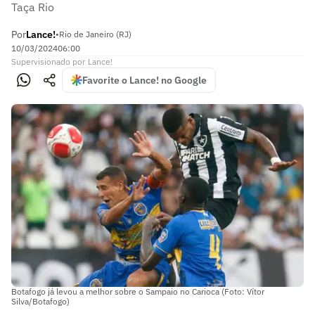
Taça Rio
Por
Lance!
•
Rio de Janeiro (RJ)
10/03/2024
06:00
Supervisionado
por
Lance!
Favorite o Lance! no Google
Botafogo já levou a melhor sobre o Sampaio no Carioca (Foto: Vítor
Silva/Botafogo)