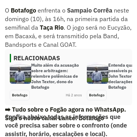
O
Botafogo
enfrenta o
Sampaio Corrêa
neste
domingo (10), às 16h, na primeira partida da
semifinal da
Taça Rio
. O jogo será no Eucyzão,
em Bacaxá, e será transmitido pela Band,
Bandsports e Canal GOAT.
RELACIONADAS
Muito além da acusação
Entenda quais
sobre arbitragem:
possíveis pun
relembre polêmicas de
John Textor a
John Textor, dono do
declarações d
Botafogo
Botafogo
Botafogo
Há 2 anos
Botafogo
➡️ Tudo sobre o Fogão agora no WhatsApp.
Confira abaixo todas as informações que
Siga o nosso canal Lance! Botafogo
você precisa saber sobre o confronto (onde
assistir, horário, escalações e local).