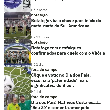
Há 7 horas
botafogo
Botafogo vira a chave para início do
mata-mata da Sul-Americana
Há 13 horas
botafogo
Botafogo tem desfalques
confirmados para duelo com o Vitória
Há 1 dia
fora de campo
Clique e vote: no Dia dos Pais,
escolha a 'paternidade' mais
significativa do Brasil
Há 1 dia
fora de campo
Dia dos Pais: Matheus Costa exalta
'Seu Zé' e comenta amor pelo