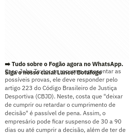
➡️ Tudo sobre o Fogão agora no WhatsApp.
Caso John Textor se recuse a apresentar as
Siga o nosso canal Lance! Botafogo
possíveis provas, ele deve responder pelo
artigo 223 do Código Brasileiro de Justiça
Desportiva (CBJD). Neste, costa que "deixar
de cumprir ou retardar o cumprimento de
decisão" é passível de pena. Assim, o
empresário pode ficar suspenso de 30 a 90
dias ou até cumprir a decisão, além de ter de