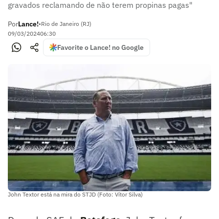
gravados reclamando de não terem propinas pagas"
Por
Lance!
•
Rio de Janeiro (RJ)
09/03/2024
06:30
Favorite o Lance! no Google
John Textor está na mira do STJD (Foto: Vítor Silva)