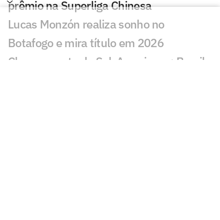
prêmio na Superliga Chinesa
Lucas Monzón realiza sonho no
Botafogo e mira título em 2026
Chaveamento da Sul-Americana: Brasil
tem cinco times nas oitavas
Por onde anda Schwenck, ex-atacante
de Botafogo e Cruzeiro?
Botafogo recebe diploma de Patrimônio
Histórico, Cultural e Imaterial do Rio
Danilo Pereira é apresentado pelo
Botafogo e projeta passagem: 'Muito
motivado'