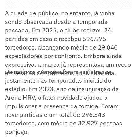
A queda de público, no entanto, já vinha
sendo observada desde a temporada
passada. Em 2025, o clube realizou 24
partidas em casa e recebeu 696.975
torcedores, alcançando média de 29.040
espectadores por confronto. Embora ainda
expressiva, a marca já representava um recuo
Os maiores números foram registrados
em relação aos primeiros anos da arena.
justamente nas temporadas iniciais do
estádio. Em 2023, ano da inauguração da
Arena MRV, o fator novidade ajudou a
impulsionar a presença da torcida. Foram
nove partidas e um total de 296.343
torcedores, com média de 32.927 pessoas
por jogo.