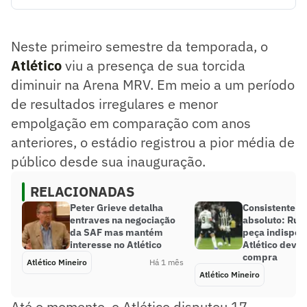
Neste primeiro semestre da temporada, o Atlético viu a
presença de sua torcida diminuir na Arena MRV. Em meio a
um período de resultados irregulares e menor empolgação
Neste primeiro semestre da temporada, o
em comparação com anos anteriores, o estádio registrou a
pior média de público desde sua inauguração.
Atlético
viu a presença de sua torcida
Resumo supervisionado pelo jornalista!
diminuir na Arena MRV. Em meio a um período
de resultados irregulares e menor
empolgação em comparação com anos
anteriores, o estádio registrou a pior média de
público desde sua inauguração.
RELACIONADAS
Peter Grieve detalha
Consistente e t
entraves na negociação
absoluto: Ruan
da SAF mas mantém
peça indispen
interesse no Atlético
Atlético deve 
compra
Atlético Mineiro
Há 1 mês
Atlético Mineiro
Até o momento, o Atlético disputou 17