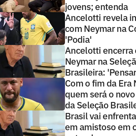
jovens; entenda
Ancelotti revela 
com Neymar na C
'Podia'
Ancelotti encerra 
Neymar na Seleç
Brasileira: 'Pensar
Com o fim da Era
quem será o novo
da Seleção Brasil
Brasil vai enfrenta
em amistoso em o