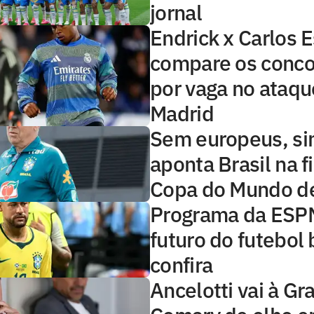
jornal
Endrick x Carlos E
compare os conco
por vaga no ataqu
Madrid
Sem europeus, si
aponta Brasil na f
Copa do Mundo d
Programa da ESP
futuro do futebol b
confira
Ancelotti vai à Gr