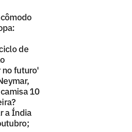
incômodo
opa:
ciclo de
ão
 no futuro'
 Neymar,
 camisa 10
eira?
r a Índia
utubro;