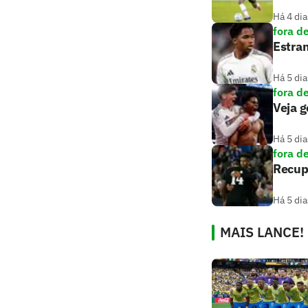
Há 4 dia
fora d
Estran
Há 5 dia
fora d
Veja g
Há 5 dia
fora d
Recupe
Há 5 dia
MAIS LANCE!