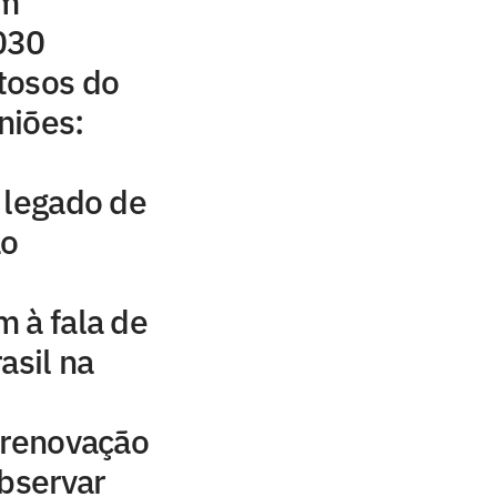
em
030
tosos do
iniões:
 legado de
ão
 à fala de
asil na
 renovação
observar