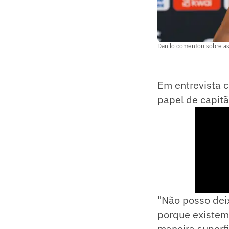
Danilo comentou sobre as
Em entrevista c
papel de capitã
"Não posso deix
porque existem 
maneira superfi