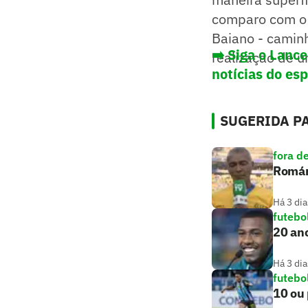
comparo com o D
Baiano - caminh
➡️ Siga o Lanc
realização de u
notícias do es
SUGERIDA PA
fora d
Romári
Há 3 dia
futebo
20 ano
Há 3 dia
futebo
10 ou 