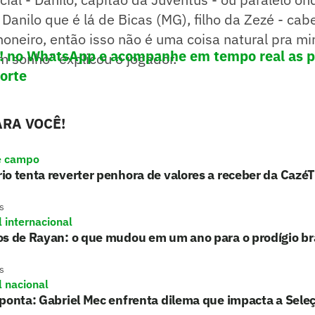
anilo que é lá de Bicas (MG), filho da Zezé - cabel
oneiro, então isso não é uma coisa natural pra m
e! no What
sApp e acompanhe em tempo real as p
m sonho" explicou o jogador.
porte
RA VOCÊ!
e campo
o tenta reverter penhora de valores a receber da Cazé
s
l internacional
s de Rayan: o que mudou em um ano para o prodígio bra
s
l nacional
ponta: Gabriel Mec enfrenta dilema que impacta a Sele