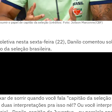
sumir o papel de capitão da seleção (créditos: Foto: Joilson Marconne/CBF)
oletiva nesta sexta-feira (22), Danilo comentou s
o da seleção brasileira.
ar de sorrir quando você fala "capitão da seleção b
duas interpretações pra isso né!? Ou você interp
cial - Danilo, capitão da Juventus - ou paralelo o