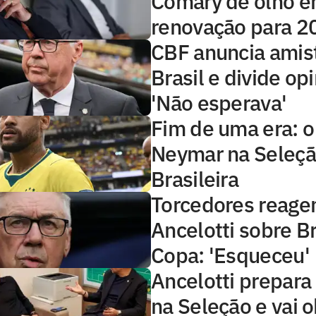
Comary de olho 
renovação para 2
CBF anuncia amis
Brasil e divide op
'Não esperava'
Fim de uma era: o
Neymar na Seleç
Brasileira
Torcedores reagem
Ancelotti sobre Br
Copa: 'Esqueceu'
Ancelotti prepara
na Seleção e vai 