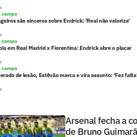
s
e campo
geiros são sinceros sobre Endrick: 'Real não valoriza'
s
e campo
ols em Real Madrid x Fiorentina: Endrick abre o placar
s
e campo
rado de lesão, Estêvão marca e vira assunto: 'Fez falta
s
Arsenal fecha a c
de Bruno Guimarã