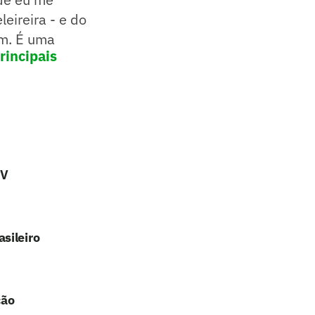
eireira - e do
im. É uma
rincipais
TV
sileiro
ção