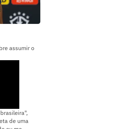
obre assumir o
rasileira",
reta de uma
nde eu me