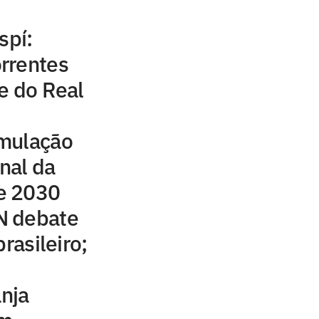
spí:
rrentes
e do Real
mulação
inal da
e 2030
N debate
rasileiro;
anja