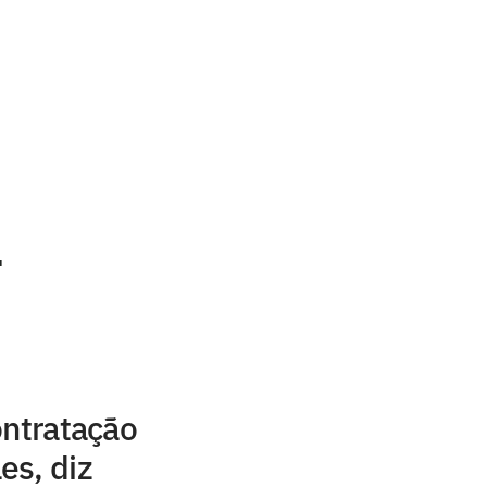
'
ontratação
es, diz