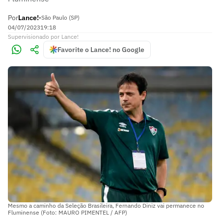
Por
Lance!
•
São Paulo (SP)
04/07/2023
19:18
Supervisionado
por
Lance!
Favorite o Lance! no Google
Mesmo a caminho da Seleção Brasileira, Fernando Diniz vai permanece no
Fluminense (Foto: MAURO PIMENTEL / AFP)