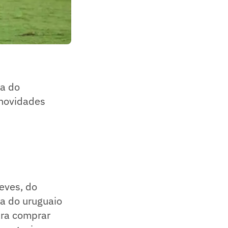
ta do
 novidades
eves, do
a do uruguaio
ara comprar