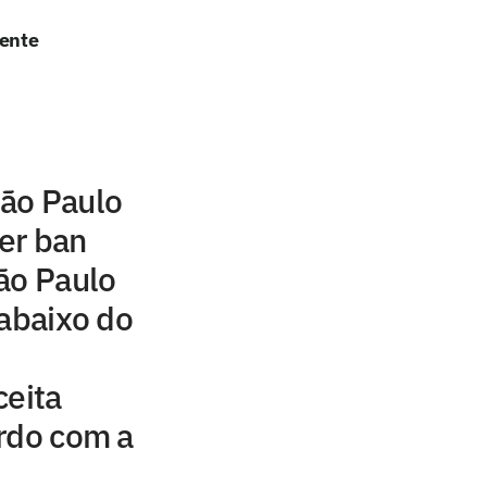
dente
ão Paulo
fer ban
ão Paulo
 abaixo do
ceita
rdo com a