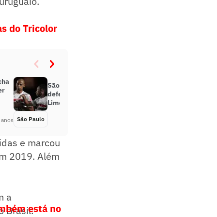
 uruguaio.
s do Tricolor
cha
São Paulo busca consistência
er
defensiva diante da Inter de
Limeira
São Paulo
Há 5 anos
 anos
tidas e marcou
em 2019. Além
m a
ambém está no
 Brasil.