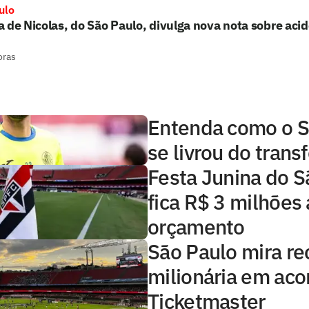
ulo
 de Nicolas, do São Paulo, divulga nova nota sobre aci
oras
Entenda como o S
se livrou do trans
Festa Junina do S
fica R$ 3 milhões
orçamento
São Paulo mira re
milionária em aco
Ticketmaster