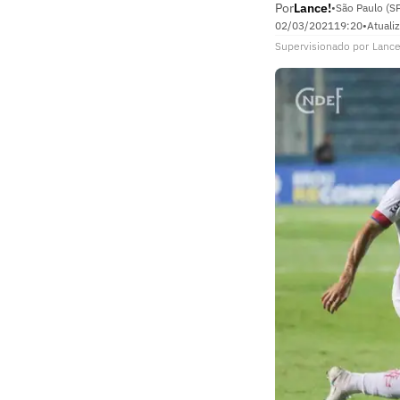
Por
Lance!
•
São Paulo (S
02/03/2021
19:20
•
Atuali
Supervisionado
por
Lance