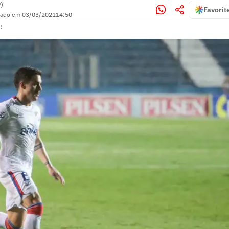
P)
Favorit
zado em
03/03/2021
14:50
!