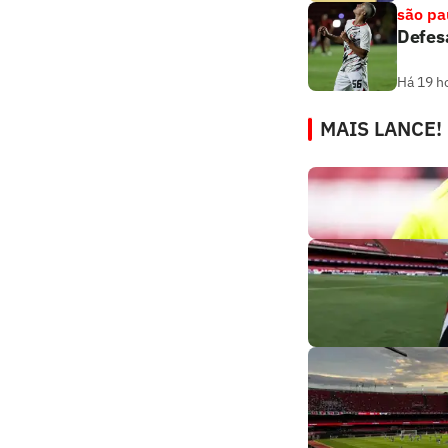
são pa
Defesa
Há 19 h
MAIS LANCE!