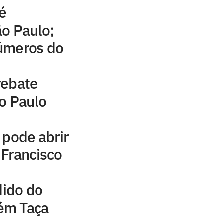
é
o Paulo;
números do
rebate
o Paulo
 pode abrir
 Francisco
dido do
ém Taça