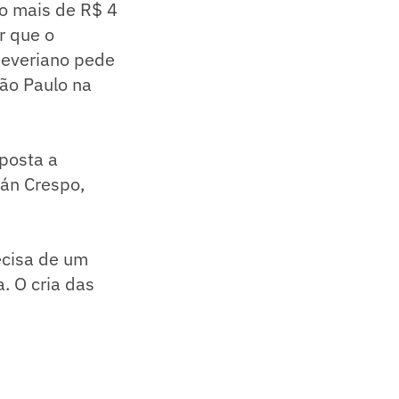
co mais de R$ 4
r que o
Severiano pede
São Paulo na
posta a
án Crespo,
ecisa de um
. O cria das