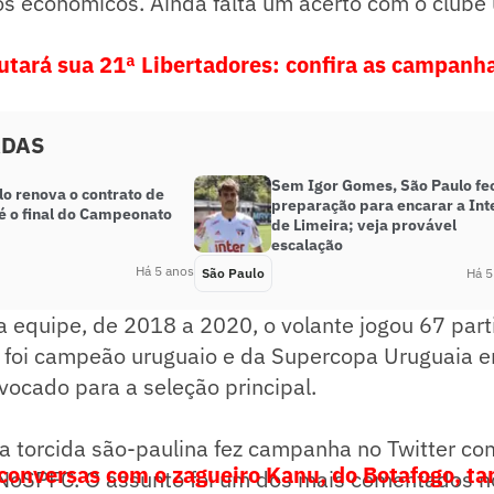
os econômicos. Ainda falta um acerto com o clube
utará sua 21ª Libertadores: confira as campanha
ADAS
Sem Igor Gomes, São Paulo fe
lo renova o contrato de
preparação para encarar a Int
té o final do Campeonato
de Limeira; veja provável
escalação
Há 5 anos
São Paulo
Há 5
a equipe, de 2018 a 2020, o volante jogou 67 par
le foi campeão uruguaio e da Supercopa Uruguaia 
onvocado para a seleção principal.
a torcida são-paulina fez campanha no Twitter co
conversas com o zagueiro Kanu, do Botafogo, t
oSPFC. O assunto foi um dos mais comentados no