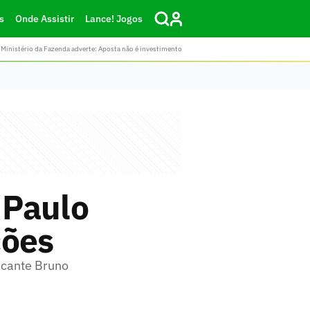
s
Onde Assistir
Lance! Jogos
Ministério da Fazenda adverte: Aposta não é investimento
 Paulo
ções
acante Bruno