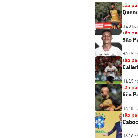
são pa
Quem é
Há 3 ho
são pa
São Pa
Há 15 h
são pa
Caller
Há 15 h
são pa
São Pa
Há 18 h
são pa
Cabocl
Há 18 h