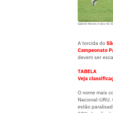
Gabriel Neves é alvo do 
A torcida do
Sã
Campeonato Pa
devem ser esca
TABELA
Veja classific
O nome mais cot
Nacional-URU.
estão paralisa