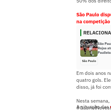
50% dos direit
São Paulo disp
na competição
RELACION
São Pau
Rojas a
Paulista
São Paulo
Em dois anos n
quatro gols. E
disso, já foi c
Nesta semana, 
A situação das
#GabrielNevesN