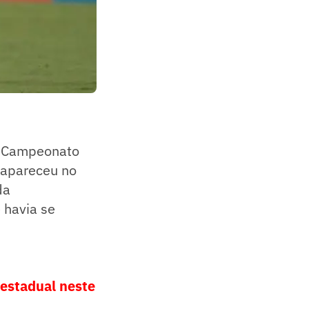
do Campeonato
á apareceu no
da
e havia se
estadual neste