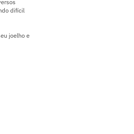
versos
do difícil
eu joelho e