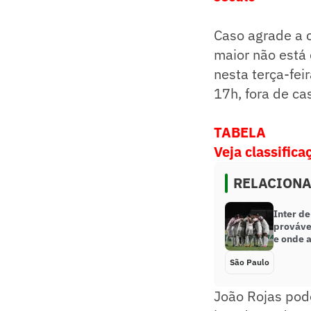
Caso agrade a 
maior não está
nesta terça-feir
17h, fora de cas
TABELA
Veja classific
RELACION
Inter de
prováve
e onde a
São Paulo
João Rojas pode