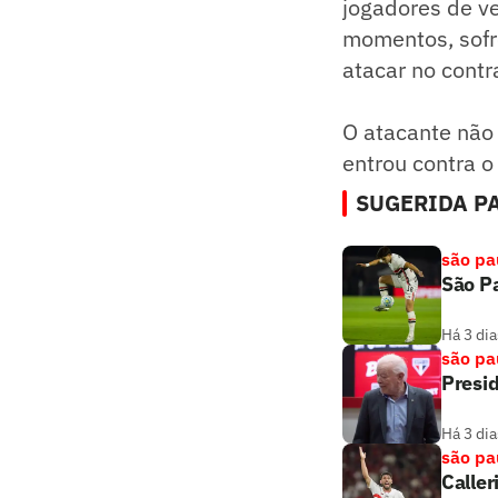
jogadores de v
momentos, sofre
atacar no contr
O atacante não
entrou contra o
SUGERIDA PA
são pa
São Pa
Há 3 dia
são pa
Presi
Há 3 dia
são pa
Caller