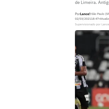
de Limeira. Antig
Por
Lance!
•
São Paulo (S
02/03/2021
18:47
•
Atuali
Supervisionado
por
Lance