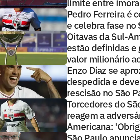
limite entre imoral
Pedro Ferreira é 
e celebra fase no
Oitavas da Sul-A
estão definidas e
valor milionário a
Enzo Díaz se apr
despedida e deve
rescisão no São P
Torcedores do Sã
reagem a adversár
Americana: 'Obrig
São Paulo anuncia