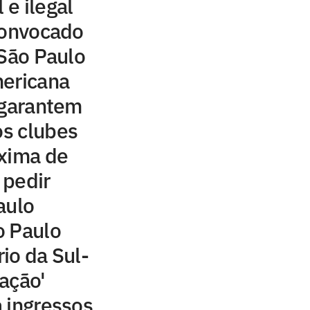
 e ilegal
convocado
 São Paulo
mericana
 garantem
os clubes
oxima de
 pedir
aulo
o Paulo
io da Sul-
ação'
 ingressos