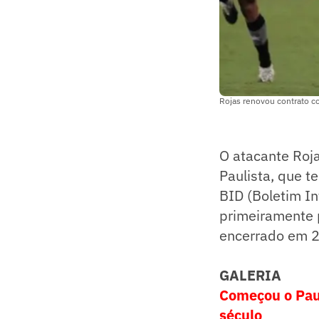
Rojas renovou contrato co
O atacante Roj
Paulista, que t
BID (Boletim In
primeiramente 
encerrado em 2
GALERIA
Começou o Paul
século