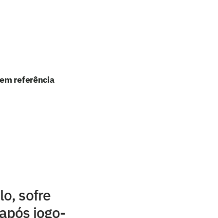
 em referência
lo, sofre
 após jogo-