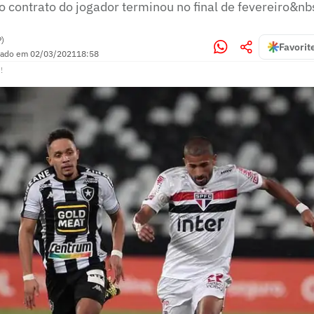
o contrato do jogador terminou no final de fevereiro&nb
P)
Favorit
zado em
02/03/2021
18:58
!