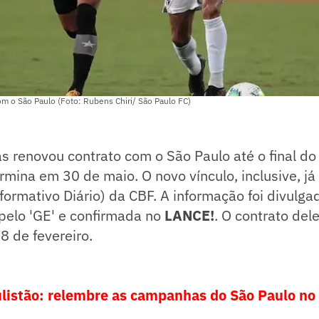
m o São Paulo (Foto: Rubens Chiri/ São Paulo FC)
as renovou contrato com o São Paulo até o final 
ermina em 30 de maio. O novo vínculo, inclusive, j
formativo Diário) da CBF. A informação foi divulga
pelo 'GE' e confirmada no
LANCE!
. O contrato del
8 de fevereiro.
istão: relembre as campanhas do São Paulo no 