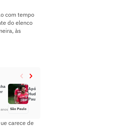
ção com tempo
nte do elenco
meira, às
cha
Após voltar de empréstimo,
er
Hudson se reapresenta ao São
Paulo
São Paulo
Há 5 anos
 anos
que carece de