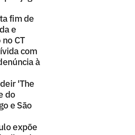
ta fim de
da e
o no CT
ívida com
 denúncia à
deir 'The
e do
go e São
ulo expõe