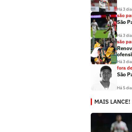
Há 3 dia
são pa
São Pa
Há 3 dia
são pa
Renova
ofens
Há 3 dia
fora d
São Pa
Há 5 dia
MAIS LANCE!