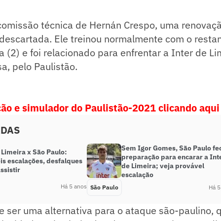
comissão técnica de Hernán Crespo, uma renova
 descartada. Ele treinou normalmente com o resta
a (2) e foi relacionado para enfrentar a Inter de Li
a, pelo Paulistão.
ação e simulador do Paulistão-2021 clicando aqui
ADAS
Sem Igor Gomes, São Paulo fe
 Limeira x São Paulo:
preparação para encarar a Int
is escalações, desfalques
de Limeira; veja provável
ssistir
escalação
Há 5 anos
São Paulo
Há 5
 ser uma alternativa para o ataque são-paulino, 