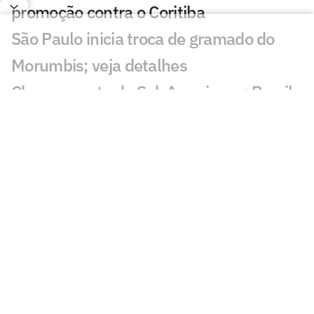
promoção contra o Coritiba
São Paulo inicia troca de gramado do
Morumbis; veja detalhes
Chaveamento da Sul-Americana: Brasil
tem cinco times nas oitavas
Em caráter comemorativo, São Paulo
lança terceiro uniforme; veja fotos
De carregador em canteiro de obras a
reforço do São Paulo: a trajetória de
Newton
São Paulo se aproxima de Iago Borduchi
para a lateral-esquerda