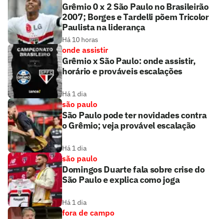
Grêmio 0 x 2 São Paulo no Brasileirão
2007; Borges e Tardelli põem Tricolor
Paulista na liderança
Há 10 horas
onde assistir
Grêmio x São Paulo: onde assistir,
horário e prováveis escalações
Há 1 dia
são paulo
São Paulo pode ter novidades contra
o Grêmio; veja provável escalação
Há 1 dia
são paulo
Domingos Duarte fala sobre crise do
São Paulo e explica como joga
Há 1 dia
fora de campo