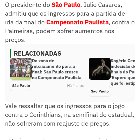
O presidente do
São Paulo
, Julio Casares,
admitiu que os ingressos para a partida de
ida da final do
Campeonato Paulista
, contra o
Palmeiras, podem sofrer aumentos nos
preços.
RELACIONADAS
Da zona de
Rogério Ceni 
rebaixamento para a
indecisão de 
final: São Paulo cresce
finais do Pauli
no Campeonato Paulista
‘Espero que c
que foi estipu
São Paulo
Há 4 anos
São Paulo
Vale ressaltar que os ingressos para o jogo
contra o Corinthians, na semifinal do estadual,
não sofreram com reajuste de preços.