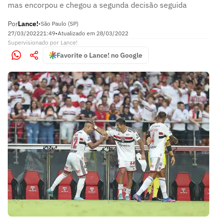
mas encorpou e chegou a segunda decisão seguida
Por
Lance!
•
São Paulo (SP)
27/03/2022
21:49
•
Atualizado em
28/03/2022
Supervisionado
por
Lance!
Favorite o Lance! no Google