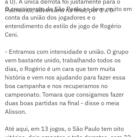
a 0). A única derrota foi justamente para o
O crescimento do São Paulo se deve muito em
Palmeiras, adversário na final, por 1 a 0.
conta da união dos jogadores e o
entendimento do estilo de jogo de Rogério
Ceni.
- Entramos com intensidade e união. O grupo
vem bastante unido, trabalhando todos os
dias, o Rogério é um cara que tem muita
história e vem nos ajudando para fazer essa
boa campanha e nos recuperamos no
campeonato. Tomara que consigamos fazer
duas boas partidas na final - disse o meia
Alisson.
Até aqui, em 13 jogos, o São Paulo tem oito