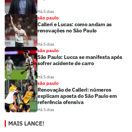
Há 5 dias
são paulo
Calleri e Lucas: como andam as
renovações no São Paulo
Há 5 dias
são paulo
São Paulo: Lucca se manifesta após
sofrer acidente de carro
Há 5 dias
são paulo
Renovação de Calleri: números
explicam aposta do São Paulo em
referência ofensiva
Há 5 dias
MAIS LANCE!