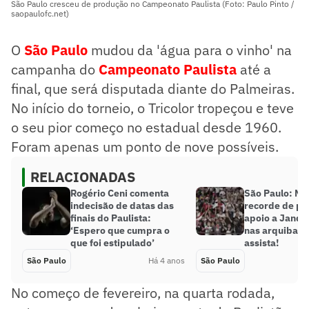
São Paulo cresceu de produção no Campeonato Paulista (Foto: Paulo Pinto /
saopaulofc.net)
O
São Paulo
mudou da 'água para o vinho' na
campanha do
Campeonato Paulista
até a
final, que será disputada diante do Palmeiras.
No início do torneio, o Tricolor tropeçou e teve
o seu pior começo no estadual desde 1960.
Foram apenas um ponto de nove possíveis.
RELACIONADAS
Rogério Ceni comenta
São Paulo: M
indecisão de datas das
recorde de pú
finais do Paulista:
apoio a Jandr
‘Espero que cumpra o
nas arquibanc
que foi estipulado’
assista!
São Paulo
Há 4 anos
São Paulo
No começo de fevereiro, na quarta rodada,