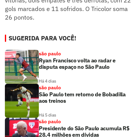
vitórias, dois empates e três derrotas, com 22
gols marcados e 11 sofridos. O Tricolor soma
26 pontos.
SUGERIDA PARA VOCÊ!
são paulo
Ryan Francisco volta ao radar e
disputa espaço no São Paulo
Há 4 dias
são paulo
São Paulo tem retorno de Bobadilla
aos treinos
Há 5 dias
são paulo
Presidente do São Paulo acumula R$
28,4 milhões em dívidas