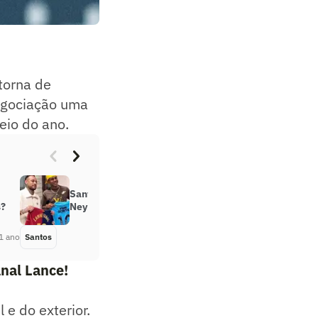
torna de
negociação uma
eio do ano.
-
Santos destaca encontro entre
s?
Neymar e Lamine Yamal
1 ano
Santos
Há 1 ano
nal Lance!
 e do exterior.