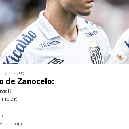
tta / Santos FC)
o de Zanocelo:
toril
titular)
as
s por jogo