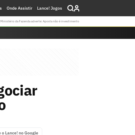
s
Onde Assistir
Lance! Jogos
Ministério da Fazenda adverte: Aposta não é investimento
gociar
o
e o Lance! no Google