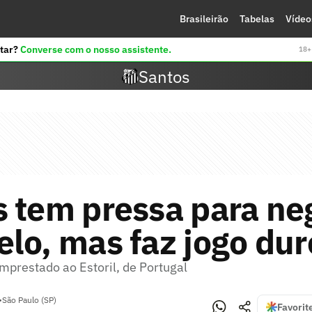
Brasileirão
Tabelas
Vídeo
tar?
Converse com o nosso assistente.
18+ 
Santos
 tem pressa para ne
lo, mas faz jogo dur
mprestado ao Estoril, de Portugal
•
São Paulo (SP)
Favorit