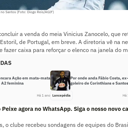
 no Santos (Foto: Diogo Reis/AGIF)
oncluir a venda do meia Vinicius Zanocelo, que re
storil, de Portugal, em breve. A diretoria vê na 
 fazer caixa para reforçar o elenco na janela do m
ADAS
encara Ação em mata-mata
Por onde anda Fábio Costa, ex
e A2 feminina
goleiro de Corinthians e Santo
Há 1 ano
Lancepédia
Há 
 Peixe agora no WhatsApp. Siga o nosso novo ca
s, o clube recebeu sondagens de equipes do Brasil