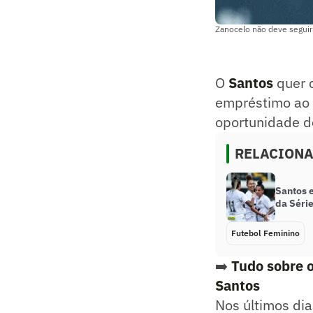
Zanocelo não deve seguir
O
Santos
quer c
empréstimo ao E
oportunidade de
RELACION
Santos 
da Séri
Futebol Feminino
➡️
Tudo sobre o
Santos
Nos últimos dia