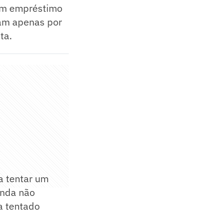
 um empréstimo
ram apenas por
ta.
a tentar um
inda não
ia tentado