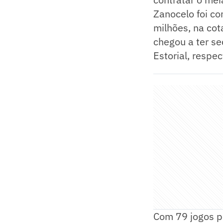
Zanocelo foi c
milhões, na cot
chegou a ter s
Estorial, respe
Com 79 jogos pe