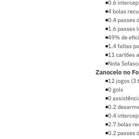
0.6 intercep
4 bolas rec
0.4 passes d
1.6 passes l
49% de efic
1.4 faltas p
11 cartões a
Nota Sofasc
Zanocelo no Fo
12 jogos (3 t
0 gols
0 assistênci
0.2 desarme
0.4 intercep
2.7 bolas r
0.2 passes d