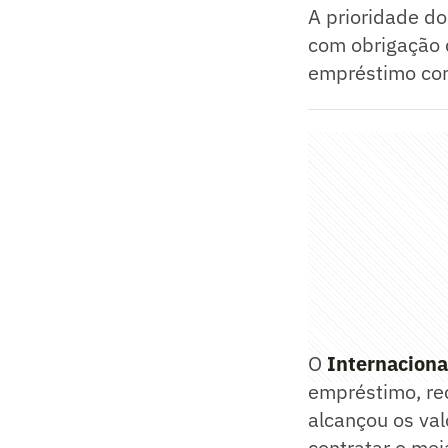
A prioridade d
com obrigação 
empréstimo com
O
Internaciona
empréstimo, re
alcançou os val
contratar o me