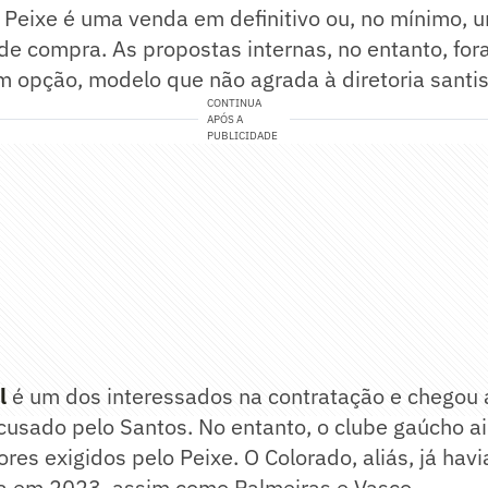
o Peixe é uma venda em definitivo ou, no mínimo,
de compra. As propostas internas, no entanto, fo
 opção, modelo que não agrada à diretoria santis
CONTINUA
APÓS A
PUBLICIDADE
l
é um dos interessados na contratação e chegou 
cusado pelo Santos. No entanto, o clube gaúcho a
ores exigidos pelo Peixe. O Colorado, aliás, já hav
ia em 2023, assim como Palmeiras e Vasco.