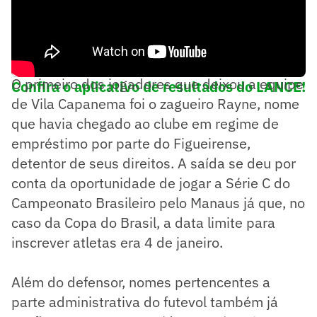
O primeiro dos jogadores que deixou a equipe
Confira o aplicativo de resultados do LANCE!
de Vila Capanema foi o zagueiro Rayne, nome
que havia chegado ao clube em regime de
empréstimo por parte do Figueirense,
detentor de seus direitos. A saída se deu por
conta da oportunidade de jogar a Série C do
Campeonato Brasileiro pelo Manaus já que, no
caso da Copa do Brasil, a data limite para
inscrever atletas era 4 de janeiro.
Além do defensor, nomes pertencentes a
parte administrativa do futevol também já