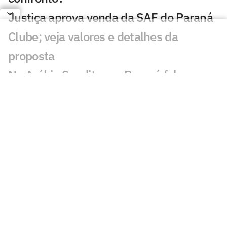
Justiça aprova venda da SAF do Paraná
Clube; veja valores e detalhes da
proposta
Na Arábia Saudita, ex-Paraná fala em
'margem para melhorar'
Ex-Paraná, Marquinho renova com clube
do futebol europeu
Após sucessão de quedas, Paraná tenta
arrumar a casa e atrair investidores por
retomada no cenário nacional
Destaque da base do Paraná, Jonas