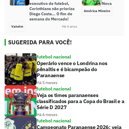
executivo de futebol,
Nova
Corinthians não prioriza
América Mineiro
Diego Costa… O fim de
semana do Mercado!
Vaivém
Há 4 anos
SUGERIDA PARA VOCÊ!
futebol nacional
Operário vence o Londrina nos
pênaltis e é bicampeão do
Paranaense
Há 5 meses
futebol nacional
Veja os times paranaenses
classificados para a Copa do Brasil e a
Série D 2027
Há 6 meses
futebol nacional
Campeonato Paranaense 2026: veja