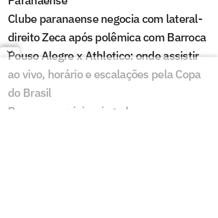
Paranaense
Clube paranaense negocia com lateral-
direito Zeca após polêmica com Barroca
Pouso Alegre x Athletico: onde assistir
ao vivo, horário e escalações pela Copa
do Brasil
Paranaense: juiz e jogadores passam
mal com gás de pimenta
Cianorte x Londrina: onde assistir ao
vivo, horário e escalações pelo
Paranaense
Maringá x Coritiba: onde assistir ao vivo,