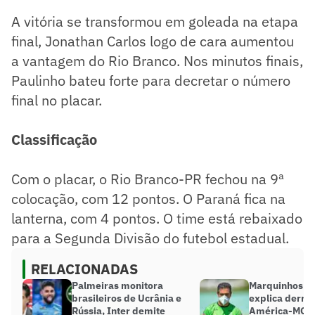
A vitória se transformou em goleada na etapa
final, Jonathan Carlos logo de cara aumentou
a vantagem do Rio Branco. Nos minutos finais,
Paulinho bateu forte para decretar o número
final no placar.
Classificação
Com o placar, o Rio Branco-PR fechou na 9ª
colocação, com 12 pontos. O Paraná fica na
lanterna, com 4 pontos. O time está rebaixado
para a Segunda Divisão do futebol estadual.
RELACIONADAS
Palmeiras monitora
Marquinhos S
brasileiros de Ucrânia e
explica derro
Rússia, Inter demite
América-MG pa