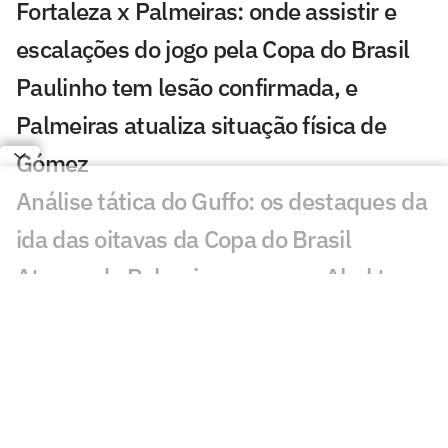
Fortaleza x Palmeiras: onde assistir e
escalações do jogo pela Copa do Brasil
Paulinho tem lesão confirmada, e
Palmeiras atualiza situação física de
Gómez
Análise tática do Guffo: os destaques da
ida das oitavas da Copa do Brasil
Ataque do Palmeiras cresce e Abel tem
um ótimo 'problema' para resolver
Felipe Melo analisa novo embate entre
Flamengo e Palmeiras: 'Estratégia'
Abel rebate Flamengo e fala sobre