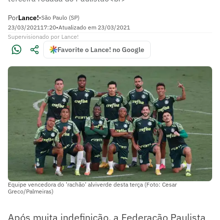
Por
Lance!
•
São Paulo (SP)
23/03/2021
17:20
•
Atualizado em
23/03/2021
Supervisionado
por
Lance!
Favorite o Lance! no Google
Equipe vencedora do 'rachão' alviverde desta terça (Foto: Cesar
Greco/Palmeiras)
Após muita indefinição, a Federação Paulista