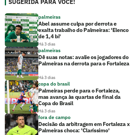
SUGERIDA PARA VOCÊ!
palmeiras
Abel assume culpa por derrota e
exalta trabalho do Palmeiras: 'Elenco
de 1,4 bi'
Há 3 dias
palmeiras
Dê suas notas: avalie os jogadores do
Palmeiras na derrota para o Fortaleza
Há 3 dias
copa do brasil
Palmeiras perde para o Fortaleza,
mas avança às quartas de final da
Copa do Brasil
Há 3 dias
fora de campo
Decisão da arbitragem em Fortaleza x
Palmeiras choca: 'Claríssimo'