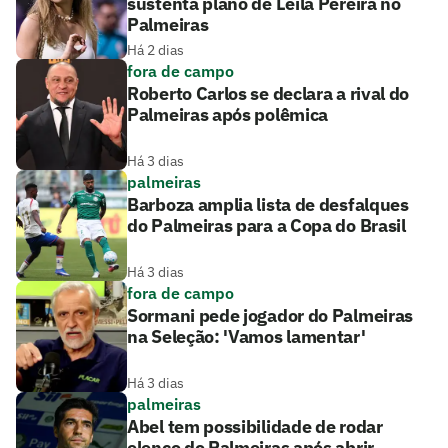
sustenta plano de Leila Pereira no
Palmeiras
Há 2 dias
fora de campo
Roberto Carlos se declara a rival do
Palmeiras após polêmica
Há 3 dias
palmeiras
Barboza amplia lista de desfalques
do Palmeiras para a Copa do Brasil
Há 3 dias
fora de campo
Sormani pede jogador do Palmeiras
na Seleção: 'Vamos lamentar'
Há 3 dias
palmeiras
Abel tem possibilidade de rodar
elenco do Palmeiras após abrir