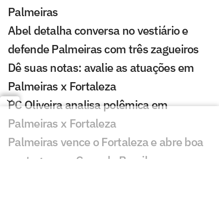
Palmeiras
Abel detalha conversa no vestiário e
defende Palmeiras com três zagueiros
Dê suas notas: avalie as atuações em
Palmeiras x Fortaleza
PC Oliveira analisa polêmica em
Palmeiras x Fortaleza
Palmeiras vence o Fortaleza e abre boa
vantagem na Copa do Brasil
Atuação de Arias em Palmeiras x
Fortaleza ganha destaque: 'Barbaridade'
Maurício chama atenção em Palmeiras x