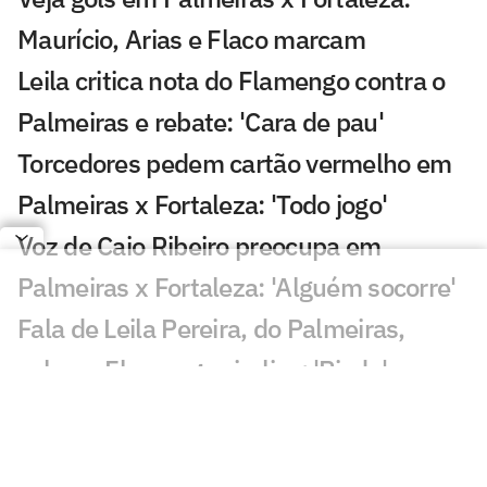
Maurício, Arias e Flaco marcam
Leila critica nota do Flamengo contra o
Palmeiras e rebate: 'Cara de pau'
Torcedores pedem cartão vermelho em
Palmeiras x Fortaleza: 'Todo jogo'
Voz de Caio Ribeiro preocupa em
Palmeiras x Fortaleza: 'Alguém socorre'
Fala de Leila Pereira, do Palmeiras,
sobre o Flamengo viraliza: 'Piada'
Qualidade de imagem da Globo em
Palmeiras x Fortaleza gera incômodo