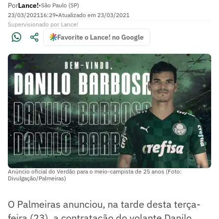
Por
Lance!
•
São Paulo (SP)
23/03/2021
16:29
•
Atualizado em
23/03/2021
Supervisionado
por
Lance!
Favorite o Lance! no Google
Anúncio oficial do Verdão para o meio-campista de 25 anos (Foto:
Divulgação/Palmeiras)
O Palmeiras anunciou, na tarde desta terça-
feira (23), a contratação do volante Danilo