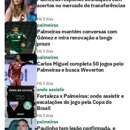
acertos no mercado de transferências
Há 3 dias
palmeiras
Palmeiras mantém conversas com
Gómez e mira renovação a longo
prazo
Há 3 dias
palmeiras
Carlos Miguel completa 50 jogos pelo
Palmeiras e busca Weverton
Há 3 dias
onde assistir
Fortaleza x Palmeiras: onde assistir e
escalações do jogo pela Copa do
Brasil
Há 3 dias
palmeiras
Paulinho tem lesão confirmada, e