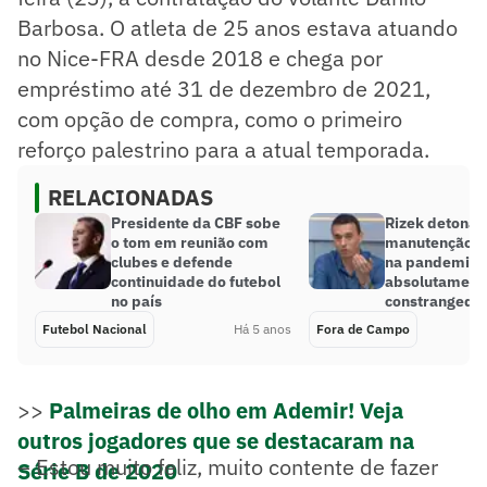
Barbosa. O atleta de 25 anos estava atuando
no Nice-FRA desde 2018 e chega por
empréstimo até 31 de dezembro de 2021,
com opção de compra, como o primeiro
reforço palestrino para a atual temporada.
RELACIONADAS
Presidente da CBF sobe
Rizek detona
o tom em reunião com
manutenção do
clubes e defende
na pandemia: 
continuidade do futebol
absolutamente
no país
constrangedor
Futebol Nacional
Há 5 anos
Fora de Campo
>>
Palmeiras de olho em Ademir! Veja
outros jogadores que se destacaram na
– Estou muito feliz, muito contente de fazer
Série B de 2020