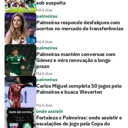
sob suspeita
Há 6 dias
palmeiras
Palmeiras responde desfalques com
acertos no mercado de transferências
Há 6 dias
palmeiras
Palmeiras mantém conversas com
Gómez e mira renovação a longo
prazo
Há 6 dias
palmeiras
Carlos Miguel completa 50 jogos pelo
Palmeiras e busca Weverton
Há 6 dias
onde assistir
Fortaleza x Palmeiras: onde assistir e
escalações do jogo pela Copa do