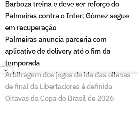
Barboza treina e deve ser reforço do
Palmeiras contra o Inter; Gómez segue
em recuperação
Palmeiras anuncia parceria com
aplicativo de delivery até o fim da
temporada
Arbitragem dos jogos de ida das oitavas
de final da Libertadores é definida
Oitavas da Copa do Brasil de 2026
registram queda de público em relação a
2025
Processo, formação e títulos: Allan