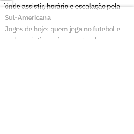
onde assistir, horário e escalação pela
Sul-Americana
Jogos de hoje: quem joga no futebol e
onde assistir ao vivo – segunda
(27/07/2026)
Calderano disputa título do Star
Contender; horário e onde assistir
Calderano e Takahashi na final do WTT
Star Contender; horário e onde assistir
Palmeiras x Atlético-MG: onde assistir e
escalações do jogo pelo Brasileirão
Fórmula 1 hoje: horários e onde assistir