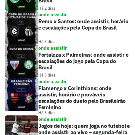
Brasil
Há 2 dias
onde assistir
Remo x Santos: onde assistir, horário
e escalações pela Copa do Brasil
Há 3 dias
onde assistir
Fortaleza x Palmeiras: onde assistir e
escalações do jogo pela Copa do
Brasil
Há 3 dias
onde assistir
Flamengo x Corinthians: onde
assistir, horário e prováveis
escalações do duelo pelo Brasileirão
Feminino
Há 3 dias
onde assistir
Jogos de hoje: quem joga no futebol e
onde assistir ao vivo – segunda-feira