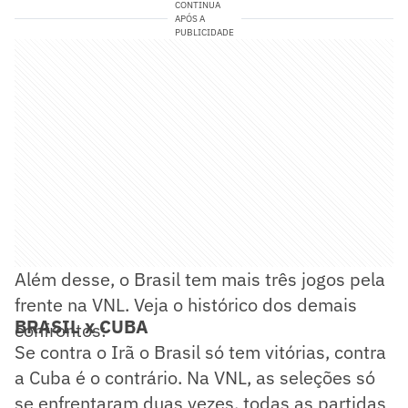
CONTINUA
APÓS A
PUBLICIDADE
Além desse, o Brasil tem mais três jogos pela
frente na VNL. Veja o histórico dos demais
BRASIL x CUBA
confrontos:
Se contra o Irã o Brasil só tem vitórias, contra
a Cuba é o contrário. Na VNL, as seleções só
se enfrentaram duas vezes, todas as partidas