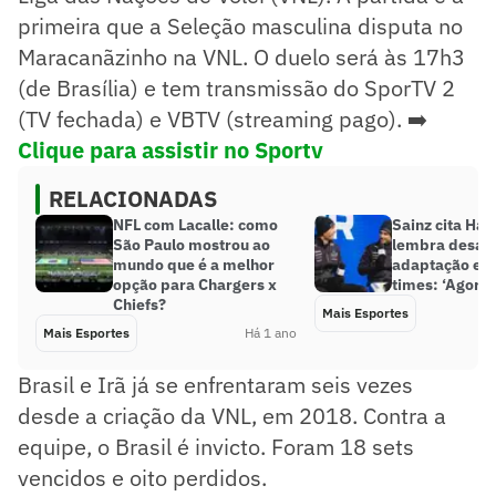
primeira que a Seleção masculina disputa no
Maracanãzinho na VNL. O duelo será às 17h3
(de Brasília) e tem transmissão do SporTV 2
(TV fechada) e VBTV (streaming pago). ➡️
Clique para assistir no Sportv
RELACIONADAS
NFL com Lacalle: como
Sainz cita Ham
São Paulo mostrou ao
lembra desafi
mundo que é a melhor
adaptação em
opção para Chargers x
times: ‘Agora
Chiefs?
Mais Esportes
Mais Esportes
Há 1 ano
Brasil e Irã já se enfrentaram seis vezes
desde a criação da VNL, em 2018. Contra a
equipe, o Brasil é invicto. Foram 18 sets
vencidos e oito perdidos.