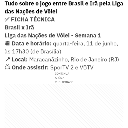
Tudo sobre o jogo entre Brasil e Irã pela Liga
das Nações de Vôlei
✅ FICHA TÉCNICA
Brasil x Irã
Liga das Nações de Vôlei
- Semana 1
📆 Data e horário:
quarta-feira, 11 de junho,
às 17h30 (de Brasília)
📍 Local:
Maracanãzinho, Rio de Janeiro (RJ)
📺
Onde assistir:
SporTV 2 e VBTV
CONTINUA
APÓS A
PUBLICIDADE