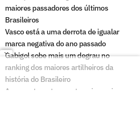
maiores passadores dos últimos
Brasileiros
Vasco está a uma derrota de igualar
marca negativa do ano passado
Gabigol sobe mais um degrau no
ranking dos maiores artilheiros da
história do Brasileiro
Arrascaeta se torna o terceiro maior
artilheiro estrangeiro da história do
Brasileiro
Bruno Henrique supera Zico no ranking
dos maiores artilheiros do Flamengo na