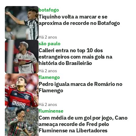
botafogo
Tiquinho volta a marcar e se
aproxima de recorde no Botafogo
Há 2 anos
são paulo
Calleri entra no top 10 dos
estrangeiros com mais gols na
história do Brasileirão
Há 2 anos
flamengo
Pedro iguala marca de Romário no
Flamengo
Há 2 anos
fluminense
Com média de um gol por jogo, Cano
ameaça recorde de Fred pelo
Fluminense na Libertadores