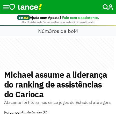
Ajuda com Aposta?
Fale com o assistente.
18+ Ministério da Fazenda adverte: Aposta não é investimento
Núm3ros da bol4
Michael assume a liderança
do ranking de assistências
do Carioca
Atacante foi titular nos cinco jogos do Estadual até agora
Por
Lance!
•
Rio de Janeiro (RJ)