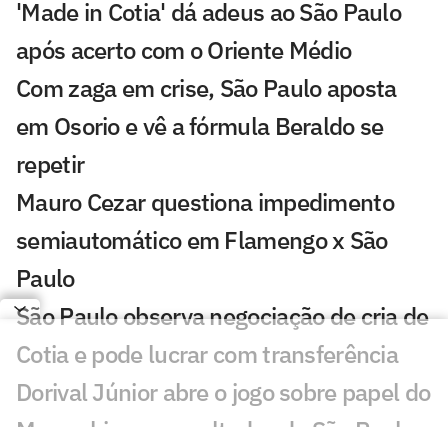
'Made in Cotia' dá adeus ao São Paulo
após acerto com o Oriente Médio
Com zaga em crise, São Paulo aposta
em Osorio e vê a fórmula Beraldo se
repetir
Mauro Cezar questiona impedimento
semiautomático em Flamengo x São
Paulo
São Paulo observa negociação de cria de
Cotia e pode lucrar com transferência
Dorival Júnior abre o jogo sobre papel do
Morumbis nos resultados do São Paulo