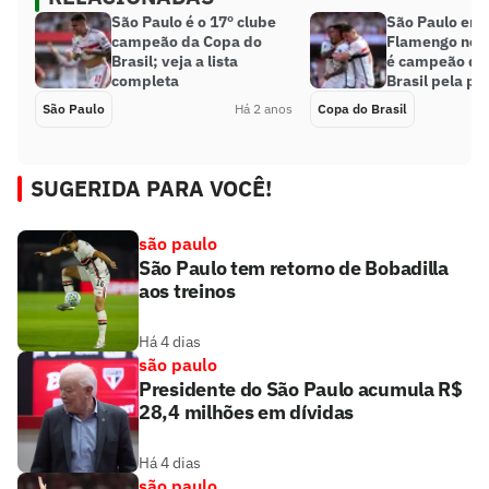
São Paulo é o 17º clube
São Paulo em
campeão da Copa do
Flamengo no 
Brasil; veja a lista
é campeão da
completa
Brasil pela pr
São Paulo
Há 2 anos
Copa do Brasil
SUGERIDA PARA VOCÊ!
são paulo
São Paulo tem retorno de Bobadilla
aos treinos
Há 4 dias
são paulo
Presidente do São Paulo acumula R$
28,4 milhões em dívidas
Há 4 dias
são paulo