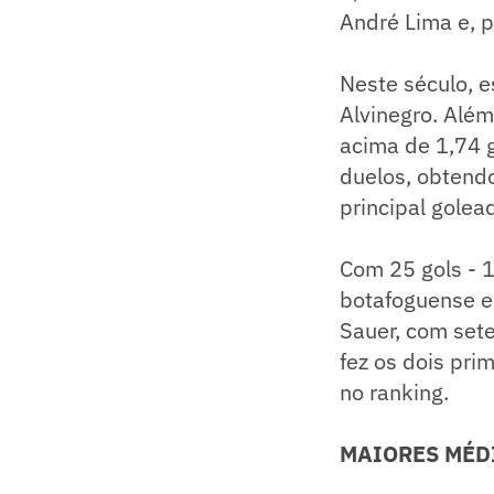
André Lima e, 
Neste século, e
Alvinegro. Alé
acima de 1,74 g
duelos, obtendo
principal golea
Com 25 gols - 1
botafoguense e
Sauer, com sete
fez os dois pri
no ranking.
MAIORES MÉD