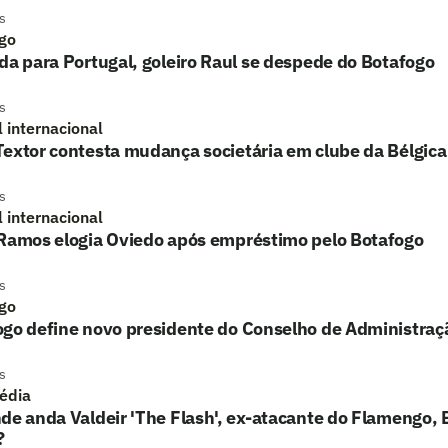
s
go
da para Portugal, goleiro Raul se despede do Botafogo
s
l internacional
extor contesta mudança societária em clube da Bélgica
s
l internacional
 Ramos elogia Oviedo após empréstimo pelo Botafogo
s
go
ogo define novo presidente do Conselho de Administraç
s
édia
de anda Valdeir 'The Flash', ex-atacante do Flamengo, 
?