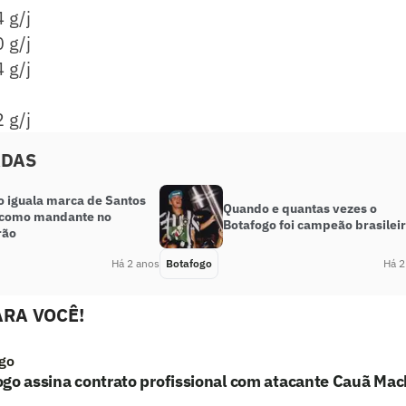
 g/j
 g/j
 g/j
 g/j
ADAS
o iguala marca de Santos
Quando e quantas vezes o
 como mandante no
Botafogo foi campeão brasilei
rão
Há 2 anos
Botafogo
Há 2
RA VOCÊ!
go
ogo assina contrato profissional com atacante Cauã Ma