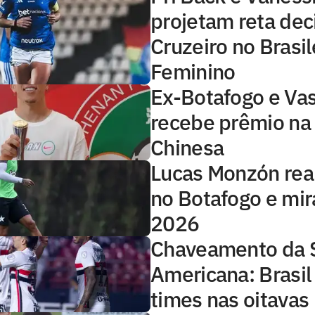
projetam reta dec
Cruzeiro no Brasil
Feminino
Ex-Botafogo e Va
recebe prêmio na 
Chinesa
Lucas Monzón rea
no Botafogo e mir
2026
Chaveamento da 
Americana: Brasil
times nas oitavas