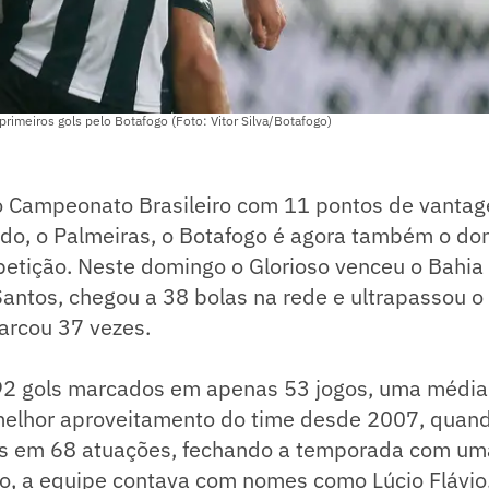
rimeiros gols pelo Botafogo (Foto: Vitor Silva/Botafogo)
do Campeonato Brasileiro com 11 pontos de vanta
do, o Palmeiras, o Botafogo é agora também o do
etição. Neste domingo o Glorioso venceu o Bahia 
Santos, chegou a 38 bolas na rede e ultrapassou o
arcou 37 vezes.
 92 gols marcados em apenas 53 jogos, uma média
 melhor aproveitamento do time desde 2007, quand
s em 68 atuações, fechando a temporada com um
ão, a equipe contava com nomes como Lúcio Flávio