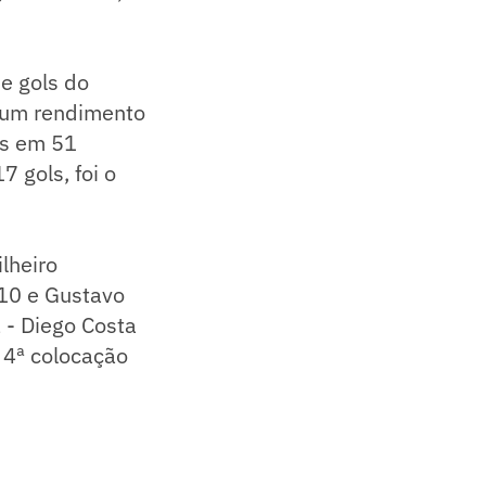
e gols do
 um rendimento
os em 51
 gols, foi o
lheiro
10 e Gustavo
 - Diego Costa
a 4ª colocação