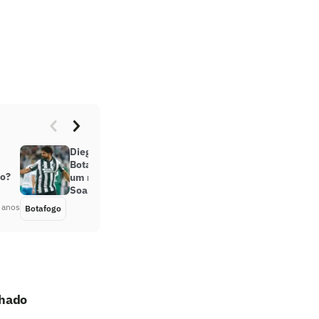
Diego Costa se apresenta no
Botafogo com dois gols e prova ser
ro?
um reserva de luxo para Tiquinho
Soares
 anos
Botafogo
Há 2 anos
chado