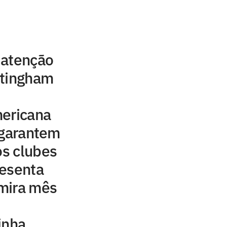
 atenção
ttingham
mericana
 garantem
os clubes
resenta
mira mês
inha