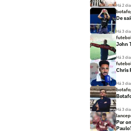
Há 2 dia
botafo
De saí
Há 3 dia
futebo
John T
Há 3 dia
futebo
Chris
Há 3 dia
botafo
Botaf
Há 3 dia
lancep
Por on
Paulo