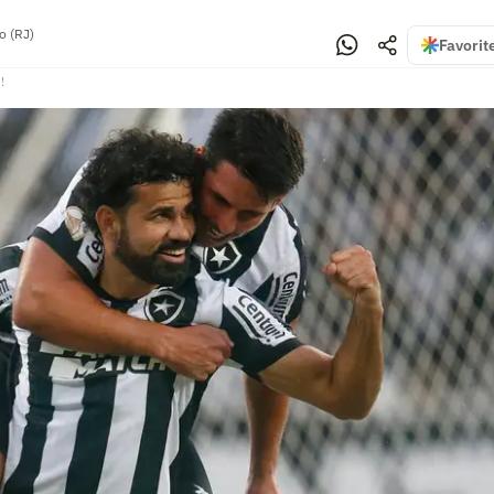
o (RJ)
Favorit
!