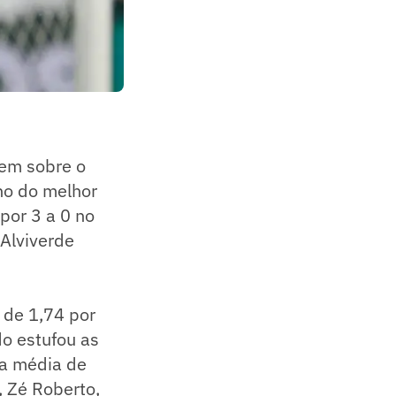
gem sobre o
no do melhor
por 3 a 0 no
 Alviverde
 de 1,74 por
o estufou as
a média de
, Zé Roberto,