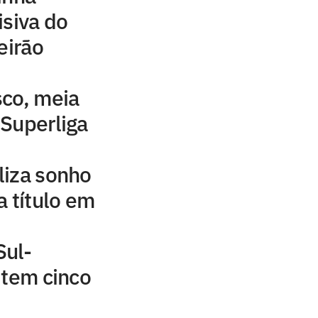
isiva do
eirão
sco, meia
Superliga
liza sonho
a título em
Sul-
 tem cinco