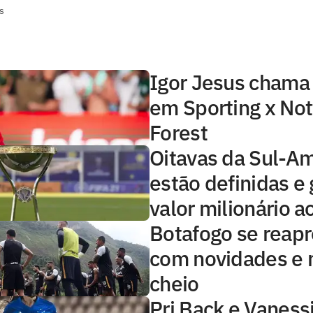
s
Igor Jesus chama
em Sporting x No
Forest
Oitavas da Sul-A
estão definidas e
valor milionário a
Botafogo se reap
com novidades e 
cheio
Pri Back e Vaness