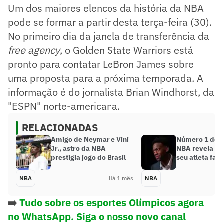
Um dos maiores elencos da história da NBA
pode se formar a partir desta terça-feira (30).
No primeiro dia da janela de transferência da
free agency
, o Golden State Warriors está
pronto para contatar LeBron James sobre
uma proposta para a próxima temporada. A
informação é do jornalista Brian Windhorst, da
"ESPN" norte-americana.
RELACIONADAS
Amigo de Neymar e Vini
Número 1 do D
Jr., astro da NBA
NBA revela qu
prestigia jogo do Brasil
seu atleta favo
NBA
Há 1 mês
NBA
➡️
Tudo sobre os esportes Olímpicos agora
no WhatsApp. Siga o nosso novo canal