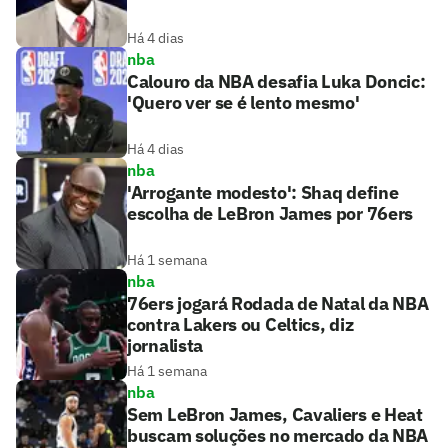
Há 4 dias
nba
Calouro da NBA desafia Luka Doncic:
'Quero ver se é lento mesmo'
Há 4 dias
nba
'Arrogante modesto': Shaq define
escolha de LeBron James por 76ers
Há 1 semana
nba
76ers jogará Rodada de Natal da NBA
contra Lakers ou Celtics, diz
jornalista
Há 1 semana
nba
Sem LeBron James, Cavaliers e Heat
buscam soluções no mercado da NBA