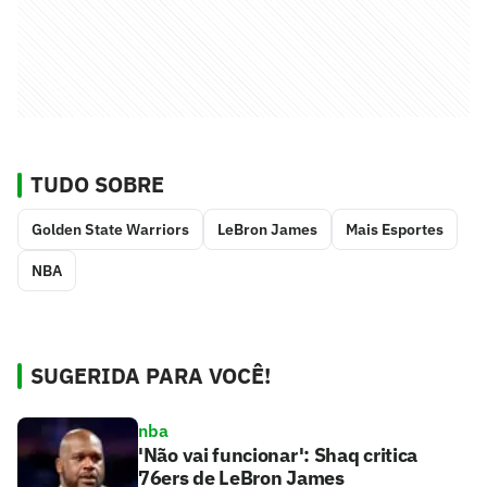
TUDO SOBRE
Golden State Warriors
LeBron James
Mais Esportes
NBA
SUGERIDA PARA VOCÊ!
nba
'Não vai funcionar': Shaq critica
76ers de LeBron James