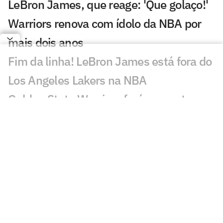
LeBron James, que reage: 'Que golaço!'
Warriors renova com ídolo da NBA por
mais dois anos
Fim da linha! LeBron James está fora do
Los Angeles Lakers na NBA
Golden State Warriors fará proposta a
LeBron James nesta terça (30), diz
jornalista
Amigo de Neymar e Vini Jr., astro da
NBA prestigia jogo do Brasil
Número 1 do Draft da NBA revela que
Olise é seu atleta favorito