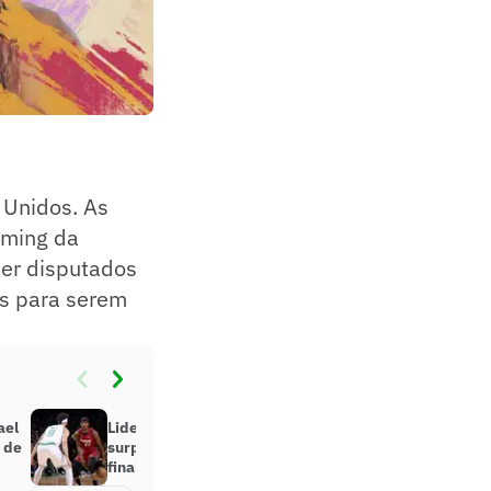
 Unidos. As
aming da
ser disputados
os para serem
ael
Liderado por Jimmy Butler, Heat
i de
surpreende Celtics no início das
finais do Leste