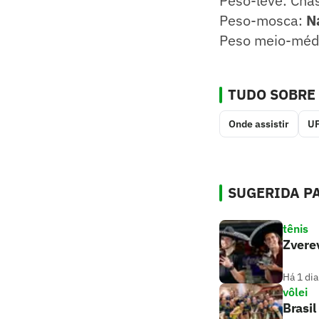
Peso-leve: Chas
Peso-mosca:
N
Peso meio-médi
TUDO SOBRE
Onde assistir
U
SUGERIDA PA
tênis
Zverev
Há 1 dia
vôlei
Brasil