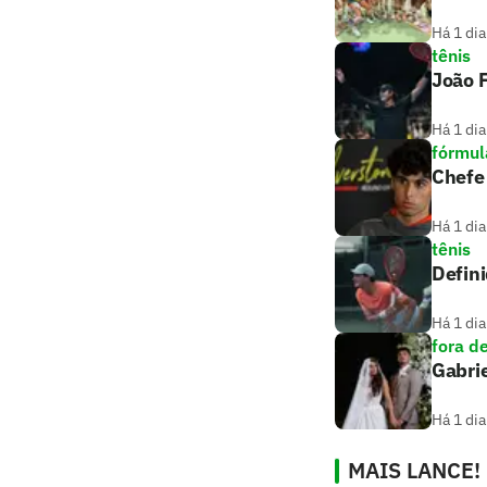
Há 1 dia
tênis
João F
Há 1 dia
fórmul
Chefe 
Há 1 dia
tênis
Defini
Há 1 dia
fora d
Gabrie
Há 1 dia
MAIS LANCE!