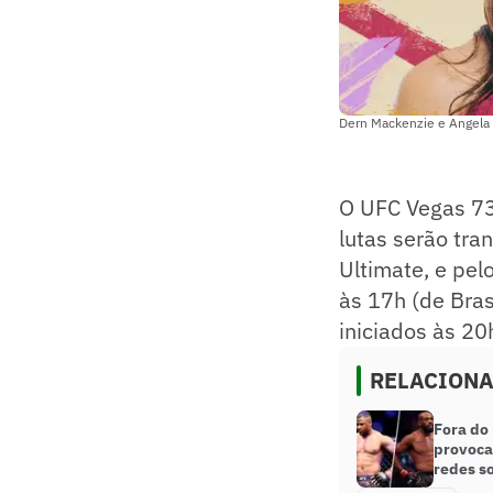
Dern Mackenzie e Angela H
O UFC Vegas 73
lutas serão tra
Ultimate, e pel
às 17h (de Bras
iniciados às 20
RELACION
Fora do
provoca
redes so