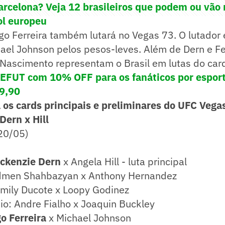
arcelona? Veja 12 brasileiros que podem ou vão
ol europeu
ego Ferreira também lutará no Vegas 73. O lutador 
el Johnson pelos pesos-leves. Além de Dern e Fer
 Nascimento representam o Brasil em lutas do card
FUT com 10% OFF para os fanáticos por espor
9,90
a os cards principais e preliminares do UFC Vega
Dern x Hill
20/05)
ckenzie Dern
x Angela Hill - luta principal
dmen Shahbazyan x Anthony Hernandez
mily Ducote x Loopy Godinez
o: Andre Fialho x Joaquin Buckley
o Ferreira
x Michael Johnson