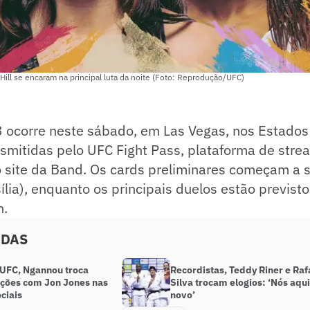
ill se encaram na principal luta da noite (Foto: Reprodução/UFC)
 ocorre neste sábado, em Las Vegas, nos Estados
nsmitidas pelo UFC Fight Pass, plataforma de stre
o site da Band. Os cards preliminares começam a 
ília), enquanto os principais duelos estão previst
h.
ADAS
 UFC, Ngannou troca
Recordistas, Teddy Riner e Raf
ções com Jon Jones nas
Silva trocam elogios: ‘Nós aqu
ciais
novo’