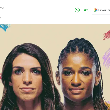
UA)
Favorit
!