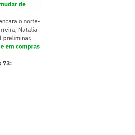
 mudar de
encara o norte-
reira, Natalia
 preliminar.
te em compras
s 73: