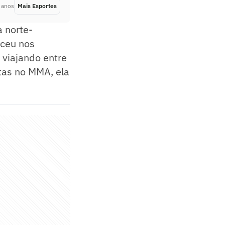
 anos
Mais Esportes
Há 3 anos
a norte-
sceu nos
 viajando entre
otas no MMA, ela