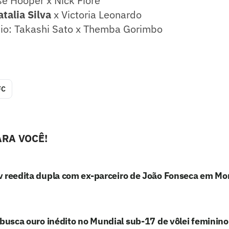
e Hooper x Nick Fiore
atalia Silva
x Victoria Leonardo
o: Takashi Sato x Themba Gorimbo
FC
RA VOCÊ!
 reedita dupla com ex-parceiro de João Fonseca em Mo
 busca ouro inédito no Mundial sub-17 de vôlei feminino