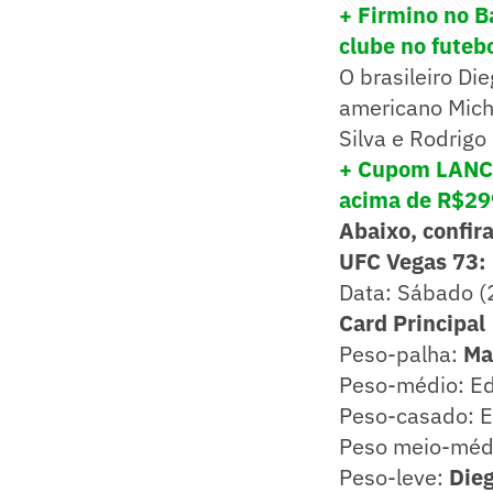
+ Firmino no B
clube no futeb
O brasileiro Di
americano Micha
Silva e Rodrigo
+ Cupom LANCE
acima de R$29
Abaixo, confir
UFC Vegas 73: 
Data: Sábado (
Card Principal
Peso-palha:
Ma
Peso-médio: E
Peso-casado: E
Peso meio-médi
Peso-leve:
Dieg