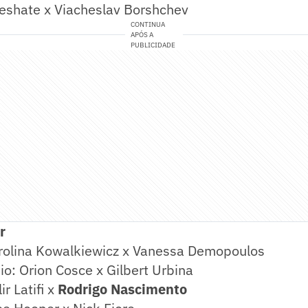
eshate x Viacheslav Borshchev
CONTINUA
APÓS A
PUBLICIDADE
r
rolina Kowalkiewicz x Vanessa Demopoulos
o: Orion Cosce x Gilbert Urbina
r Latifi x
Rodrigo Nascimento