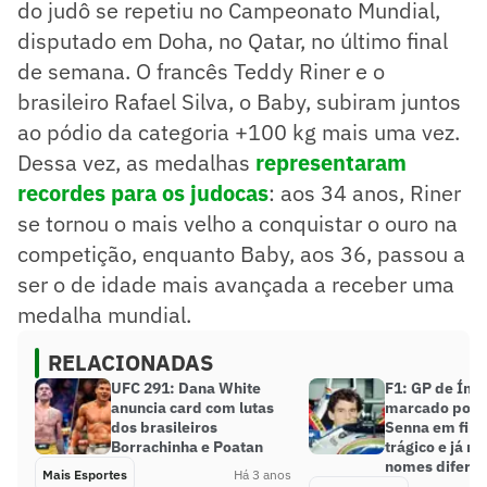
do judô se repetiu no Campeonato Mundial,
disputado em Doha, no Qatar, no último final
de semana. O francês Teddy Riner e o
brasileiro Rafael Silva, o Baby, subiram juntos
ao pódio da categoria +100 kg mais uma vez.
Dessa vez, as medalhas
representaram
recordes para os judocas
: aos 34 anos, Riner
se tornou o mais velho a conquistar o ouro na
competição, enquanto Baby, aos 36, passou a
ser o de idade mais avançada a receber uma
medalha mundial.
RELACIONADAS
UFC 291: Dana White
F1: GP de Ímol
anuncia card com lutas
marcado por a
dos brasileiros
Senna em fim
Borrachinha e Poatan
trágico e já r
nomes diferen
Mais Esportes
Há 3 anos