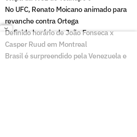
No UFC, Renato Moicano animado para
revanche contra Ortega
Definido horário de João Fonseca x
Casper Ruud em Montreal
Brasil é surpreendido pela Venezuela e
deixa escapar vaga na AmeriCup
feminina
Exclusivo: pai de Bortoleto revela
bastidores de dupla na Audi e futuro na
F1
O resgate da primeira medalha
paralímpica do Brasil, 50 anos depois