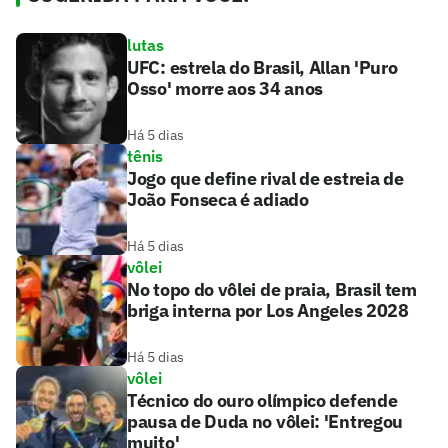
lutas
UFC: estrela do Brasil, Allan 'Puro
Osso' morre aos 34 anos
Há 5 dias
tênis
Jogo que define rival de estreia de
João Fonseca é adiado
Há 5 dias
vôlei
No topo do vôlei de praia, Brasil tem
briga interna por Los Angeles 2028
Há 5 dias
vôlei
Técnico do ouro olímpico defende
pausa de Duda no vôlei: 'Entregou
muito'