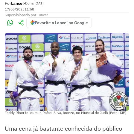
Por
Lance!
•
Doha (QAT)
17/05/2023
11:58
Supervisionado
por
Lance!
Favorite o Lance! no Google
Teddy Riner foi ouro, e Rafael Silva, bronze, no Mundial de Judô (Foto: IJF)
Uma cena já bastante conhecida do público