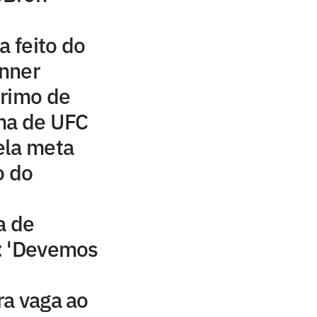
a feito do
inner
primo de
ma de UFC
ela meta
o do
a de
: 'Devemos
ra vaga ao