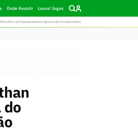
s
Onde Assistir
Lance! Jogos
Ministério da Fazenda adverte: Aposta não é investimento
athan
 do
ão