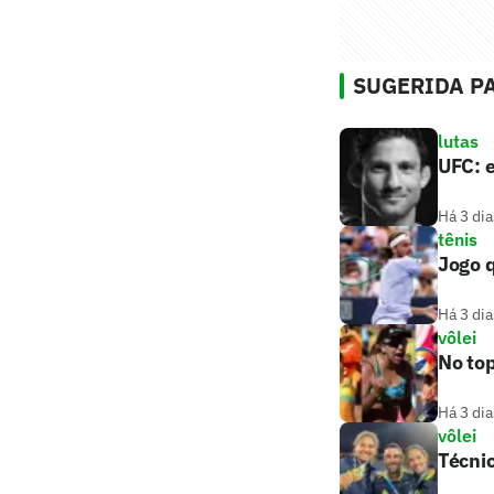
SUGERIDA PA
lutas
UFC: e
Há 3 dia
tênis
Jogo q
Há 3 dia
vôlei
No top
Há 3 dia
vôlei
Técnic