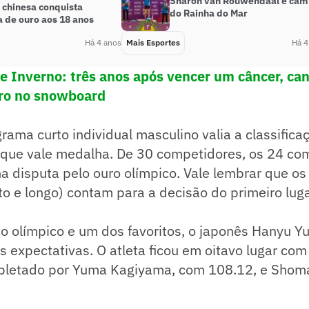
Sharon van Rouwendaal é ca
 chinesa conquista
do Rainha do Mar
 de ouro aos 18 anos
Há 4 anos
Mais Esportes
Há 4
e Inverno: três anos após vencer um câncer, ca
ro no snowboard
rama curto individual masculino valia a classifica
, que vale medalha. De 30 competidores, os 24 co
 disputa pelo ouro olímpico. Vale lembrar que os
o e longo) contam para a decisão do primeiro luga
o olímpico e um dos favoritos, o japonês Hanyu Y
 expectativas. O atleta ficou em oitavo lugar com
mpletado por Yuma Kagiyama, com 108.12, e Shom