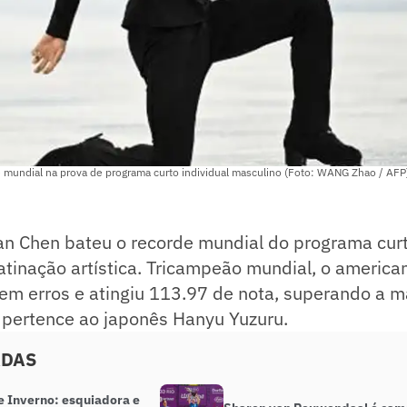
 mundial na prova de programa curto individual masculino (Foto: WANG Zhao / AFP
an Chen bateu o recorde mundial do programa curt
tinação artística. Tricampeão mundial, o america
m erros e atingiu 113.97 de nota, superando a ma
 pertence ao japonês Hanyu Yuzuru.
ADAS
e Inverno: esquiadora e