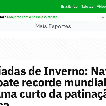
Brasileirão
Tabelas
Vídeo
tar?
Converse com o nosso assistente.
18+ 
Mais Esportes
íadas de Inverno: N
bate recorde mundial
ma curto da patinaç
ca