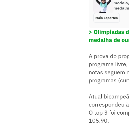
modelo,
medalha
Mais Esportes
> Olimpíadas d
medalha de ou
A prova do prog
programa livre
notas seguem na
programas (curt
Atual bicampeã
correspondeu às
O top 3 foi co
105.90.