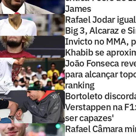
James
Rafael Jodar igual
Big 3, Alcaraz e S
Invicto no MMA, 
Khabib se aproxi
João Fonseca rev
para alcançar top
ranking
Bortoleto discord
Verstappen na F1
ser capazes'
Rafael Câmara mi