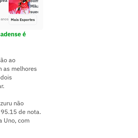
mpeã
olímpico no slalom gigante,
Mikaela Shiffrin não vai para final e
sueca conquista medalha de ouro
 anos
Mais Esportes
Há 4 anos
nadense é
ção ao
m as melhores
 dois
r.
uzuru não
 95.15 de nota.
a Uno, com