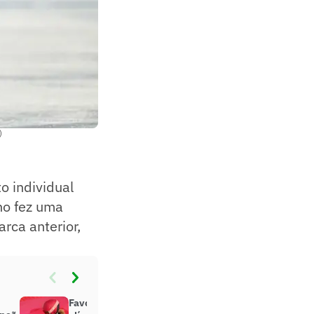
)
o individual
no fez uma
rca anterior,
Favorita ao bicampeonato