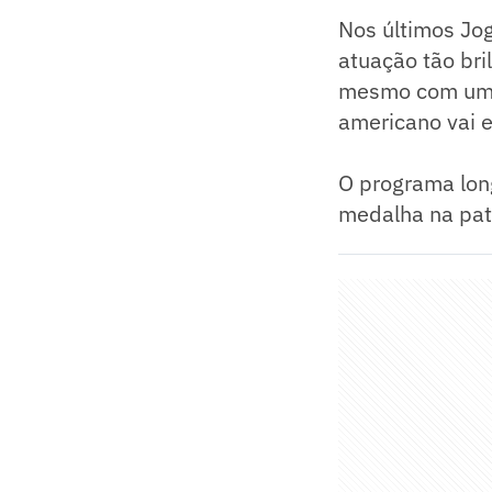
Nos últimos Jo
atuação tão bri
mesmo com uma 
americano vai e
O programa long
medalha na pati