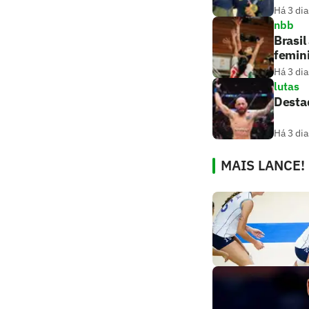
Há 3 dia
nbb
Brasil
femin
Há 3 dia
lutas
Destaq
Há 3 dia
MAIS LANCE!