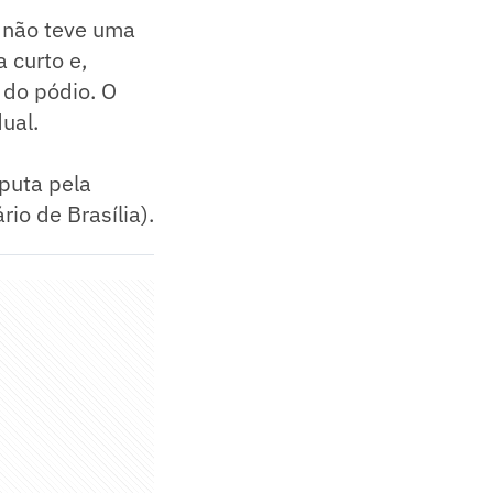
 não teve uma
 curto e,
do pódio. O
ual.
sputa pela
io de Brasília).