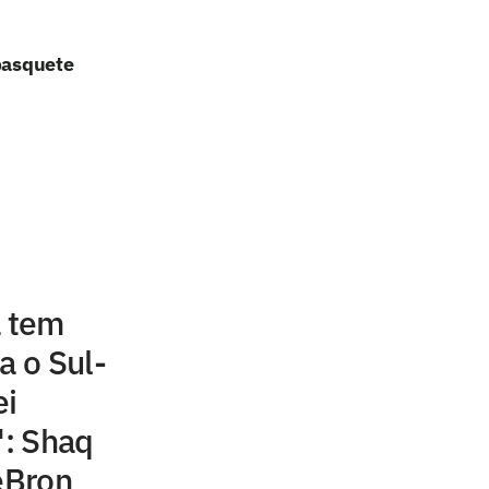
 basquete
a tem
a o Sul-
ei
': Shaq
LeBron