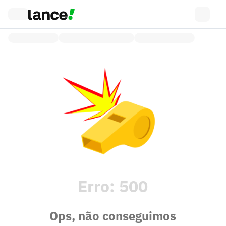
Erro:
500
Ops, não conseguimos