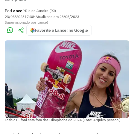
Por
Lance!
•
Rio de Janeiro (RJ)
23/05/2023
17:38
•
Atualizado em
23/05/2023
Supervisionado
por
Lance!
Favorite o Lance! no Google
Leticia Bufoni está fora das Olimpíadas de 2024 (Foto: Arquivo pessoal)