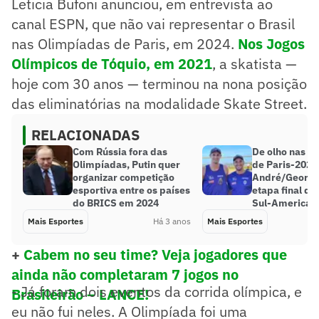
Leticia Bufoni anunciou, em entrevista ao
canal ESPN, que não vai representar o Brasil
nas Olimpíadas de Paris, em 2024.
Nos Jogos
Olímpicos de Tóquio, em 2021
, a skatista —
hoje com 30 anos — terminou na nona posição
das eliminatórias na modalidade Skate Street.
RELACIONADAS
Com Rússia fora das
De olho nas O
Olimpíadas, Putin quer
de Paris-2024
organizar competição
André/George
esportiva entre os países
etapa final do 
do BRICS em 2024
Sul-American
Mais Esportes
Há 3 anos
Mais Esportes
+
Cabem no seu time? Veja jogadores que
ainda não completaram 7 jogos no
- Já foram dois eventos da corrida olímpica, e
Brasileirão – LANCE!
eu não fui neles. A Olimpíada foi uma