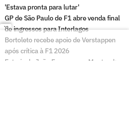
'Estava pronta para lutar'
GP de São Paulo de F1 abre venda final
de ingressos para Interlagos
Bortoleto recebe apoio de Verstappen
após crítica à F1 2026
Estreia de João Fonseca em Montreal:
horário e onde assistir
Masters: João Fonseca tem mais vitórias
que Tsitsipas no ano
Exclusivo: fisioterapeuta de João
Fonseca fala da trajetória e desafios
Exclusivo: pai de Bortoleto, Lincoln