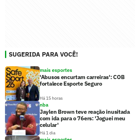
SUGERIDA PARA VOCÊ!
mais esportes
'Abusos encurtam carreiras': COB
fortalece Esporte Seguro
Há 15 horas
nba
Jaylen Brown teve reação inusitada
com ida para o 76ers: 'Joguei meu
celular'
Há 1 dia
mais esportes