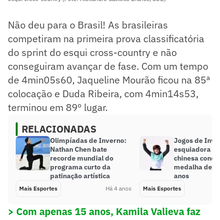
Não deu para o Brasil! As brasileiras
competiram na primeira prova classificatória
do sprint do esqui cross-country e não
conseguiram avançar de fase. Com um tempo
de 4min05s60, Jaqueline Mourão ficou na 85ª
colocação e Duda Ribeira, com 4min14s53,
terminou em 89º lugar.
RELACIONADAS
Olimpíadas de Inverno:
Jogos de Inve
Nathan Chen bate
esquiadora e 
recorde mundial do
chinesa conqu
programa curto da
medalha de ou
patinação artística
anos
Mais Esportes
Há 4 anos
Mais Esportes
> Com apenas 15 anos, Kamila Valieva faz