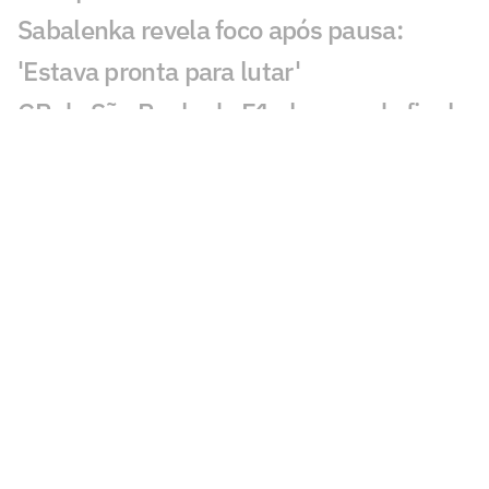
Sabalenka revela foco após pausa:
'Estava pronta para lutar'
GP de São Paulo de F1 abre venda final
de ingressos para Interlagos
Bortoleto recebe apoio de Verstappen
após crítica à F1 2026
Estreia de João Fonseca em Montreal:
horário e onde assistir
Masters: João Fonseca tem mais vitórias
que Tsitsipas no ano
Exclusivo: fisioterapeuta de João
Fonseca fala da trajetória e desafios