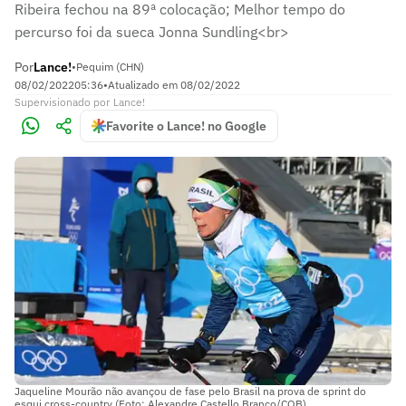
Ribeira fechou na 89ª colocação; Melhor tempo do
percurso foi da sueca Jonna Sundling<br>
Por
Lance!
•
Pequim (CHN)
08/02/2022
05:36
•
Atualizado em
08/02/2022
Supervisionado
por
Lance!
Favorite o Lance! no Google
Jaqueline Mourão não avançou de fase pelo Brasil na prova de sprint do
esqui cross-country (Foto: Alexandre Castello Branco/COB)