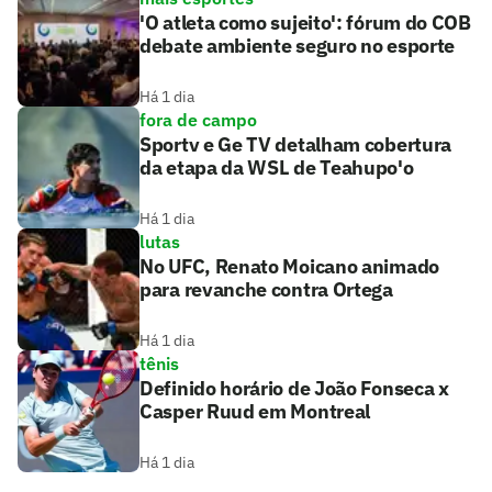
'O atleta como sujeito': fórum do COB
debate ambiente seguro no esporte
Há 1 dia
fora de campo
Sportv e Ge TV detalham cobertura
da etapa da WSL de Teahupo'o
Há 1 dia
lutas
No UFC, Renato Moicano animado
para revanche contra Ortega
Há 1 dia
tênis
Definido horário de João Fonseca x
Casper Ruud em Montreal
Há 1 dia