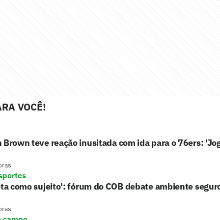
RA VOCÊ!
 Brown teve reação inusitada com ida para o 76ers: 'Jo
oras
sportes
eta como sujeito': fórum do COB debate ambiente segur
oras
e campo