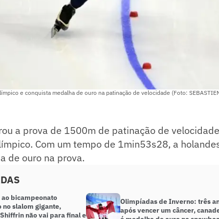
límpico e conquista medalha de ouro na patinação de velocidade (Foto: SEBASTI
erou a prova de 1500m de patinação de velocidade
límpico. Com um tempo de 1min53s28, a holandes
a de ouro na prova.
ADAS
a ao bicampeonato
Olimpíadas de Inverno: três a
 no slalom gigante,
após vencer um câncer, canad
Shiffrin não vai para final e