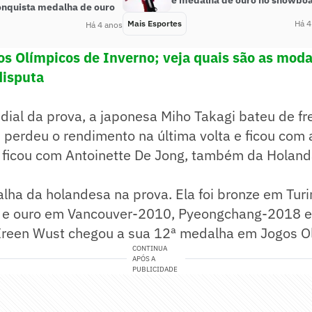
é medalha de ouro no snowbo
onquista medalha de ouro
Mais Esportes
Há 4
Há 4 anos
os Olímpicos de Inverno; veja quais são as moda
disputa
ial da prova, a japonesa Miho Takagi bateu de fr
 perdeu o rendimento na última volta e ficou com
e ficou com Antoinette De Jong, também da Holand
lha da holandesa na prova. Ela foi bronze em Tur
 e ouro em Vancouver-2010, Pyeongchang-2018 e
reen Wust chegou a sua 12ª medalha em Jogos Ol
CONTINUA
APÓS A
PUBLICIDADE