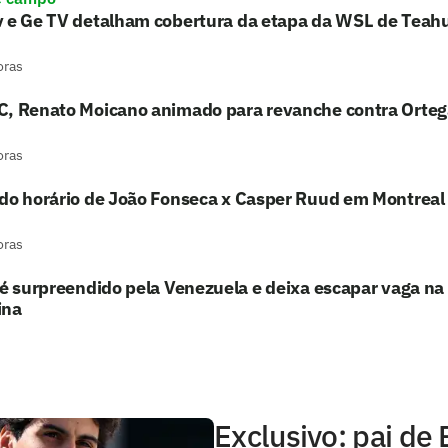
v e Ge TV detalham cobertura da etapa da WSL de Teah
oras
C, Renato Moicano animado para revanche contra Orteg
oras
ido horário de João Fonseca x Casper Ruud em Montreal
oras
 é surpreendido pela Venezuela e deixa escapar vaga n
ina
Exclusivo: pai de 