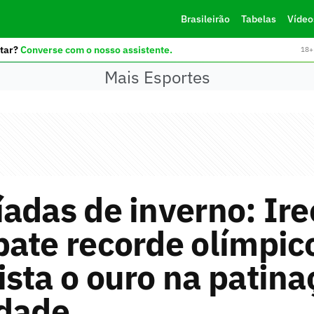
Brasileirão
Tabelas
Vídeo
tar?
Converse com o nosso assistente.
18+ 
Mais Esportes
adas de inverno: Ir
ate recorde olímpic
sta o ouro na patina
idade