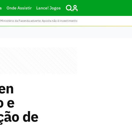
s
Onde Assistir
Lance! Jogos
Ministério da Fazenda adverte: Aposta não é investimento
een
o e
ção de