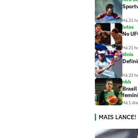
Sport
Há 21 h
lutas
No UF
Há 21 h
tênis
Defin
Há 23 h
nbb
Brasil
femin
Há 1 dia
MAIS LANCE!