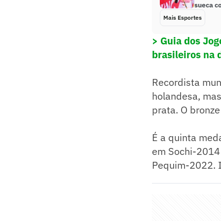
sueca c
Mais Esportes
> Guia dos Jog
brasileiros na 
Recordista mund
holandesa, mas
prata. O bronz
É a quinta meda
em Sochi-2014
Pequim-2022. I