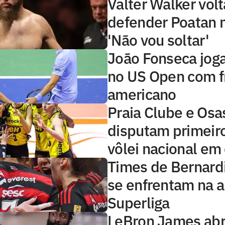
Valter Walker volt
defender Poatan 
'Não vou soltar'
João Fonseca joga
no US Open com f
americano
Praia Clube e Osa
disputam primeiro
vôlei nacional em
Times de Bernard
se enfrentam na a
Superliga
LeBron James abr