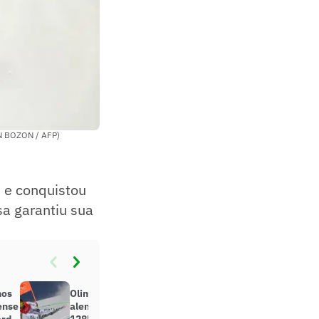
EN BOZON / AFP)
 e conquistou
a garantiu sua
nos
Olimpíadas de Inverno: Esquiador
ense
alemão tem queda forte a