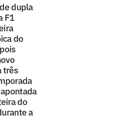
 de dupla
a F1
eira
ica do
epois
novo
 três
emporada
 apontada
eira do
durante a