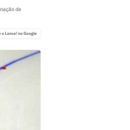
inação de
e o Lance! no Google