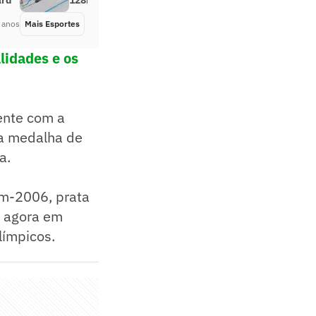
ard
128km/h em prova de downhill
 anos
Mais Esportes
Há 4 anos
lidades e os
ente com a
 a medalha de
a.
im-2006, prata
 agora em
ímpicos.