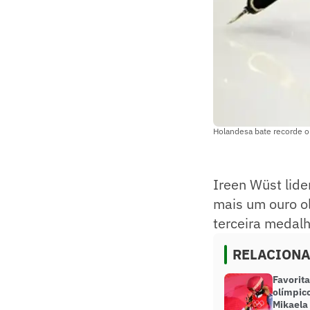
Holandesa bate recorde o
Ireen Wüst lid
mais um ouro o
terceira medalh
RELACION
Favorit
olímpico
Mikaela 