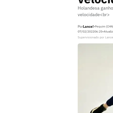
Holandesa ganhou
velocidade<br>
Por
Lance!
•
Pequim (CHN
07/02/2022
06:25
•
Atuali
Supervisionado
por
Lance