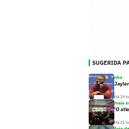
SUGERIDA PA
nba
Jaylen
Há 19 h
mais e
'O atl
Há 21 h
fora d