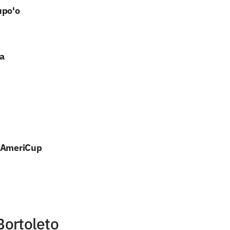
upo'o
a
a AmeriCup
Bortoleto