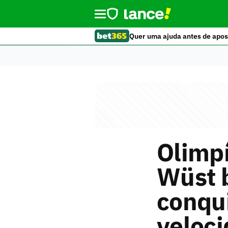
Quer uma ajuda antes de apos
Olimpí
Wüst b
conqui
veloc