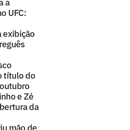
a a
no UFC:
 exibição
reguês
sco
 título do
 outubro
inho e Zé
bertura da
iu mão de