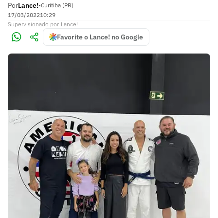
Por
Lance!
•
Curitiba (PR)
17/03/2022
10:29
Supervisionado
por
Lance!
Favorite o Lance! no Google