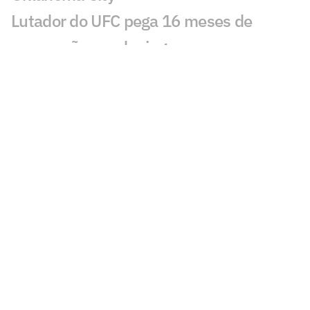
Lutador do UFC pega 16 meses de
suspensão por doping
Dana White revela novos bastidores
sobre Jon Jones no UFC
Valter Walker garante que russo
'passaria o carro' em Alex Poatan no
UFC
Alex Poatan provoca árbitro após
demissão de brasileiro do UFC
Conor McGregor exige anulação de
derrota no UFC 329; entenda