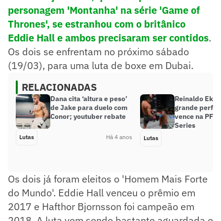
personagem 'Montanha' na série 'Game of
Thrones', se estranhou com o britânico
Eddie Hall e ambos precisaram ser contidos
.
Os dois se enfrentam no próximo sábado
(19/03), para uma luta de boxe em Dubai.
RELACIONADAS
Dana cita ‘altura e peso’
Reinaldo Ekso
de Jake para duelo com
grande perfo
Conor; youtuber rebate
vence na PFL 
Series
Lutas
Há 4 anos
Lutas
Os dois já foram eleitos o 'Homem Mais Forte
do Mundo'. Eddie Hall venceu o prêmio em
2017 e Hafthor Bjornsson foi campeão em
2018. A luta vem sendo bastante aguardada e