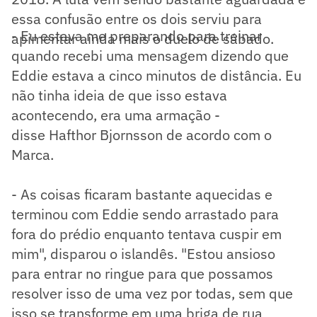
essa confusão entre os dois serviu para
- Eu estava me preparando para treinar
apimentar ainda mais o duelo de sábado.
quando recebi uma mensagem dizendo que
Eddie estava a cinco minutos de distância. Eu
não tinha ideia de que isso estava
acontecendo, era uma armação -
disse Hafthor Bjornsson de acordo com o
Marca.
- As coisas ficaram bastante aquecidas e
terminou com Eddie sendo arrastado para
fora do prédio enquanto tentava cuspir em
mim", disparou o islandês. "Estou ansioso
para entrar no ringue para que possamos
resolver isso de uma vez por todas, sem que
isso se transforme em uma briga de rua