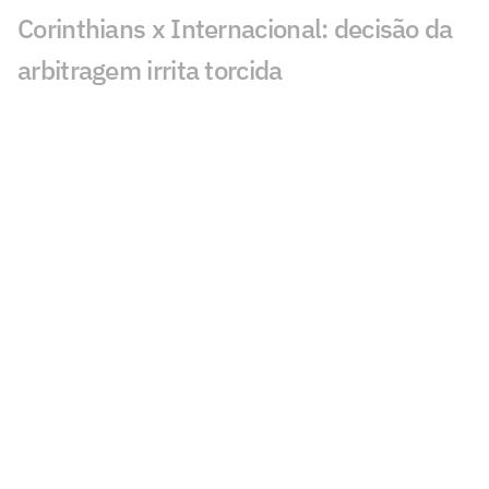
Corinthians x Internacional: decisão da
arbitragem irrita torcida
Alex Escobar passa por cirurgia para
retirada de tumor
Em meio à renovação, Memphis
acompanha Corinthians x Inter na Neo
Química Arena
Sportv e Ge TV detalham cobertura da
etapa da WSL de Teahupo'o
ESPN celebra 10 anos do The Ocho com
mais de 70 horas de esportes inusitados
Morre Geraldão, ex-atacante bicampeão