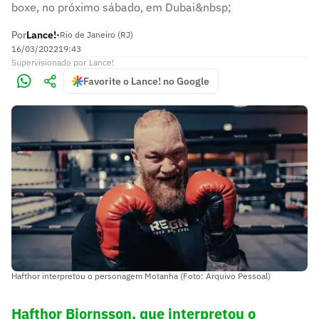
boxe, no próximo sábado, em Dubai&nbsp;
Por
Lance!
•
Rio de Janeiro (RJ)
16/03/2022
19:43
Supervisionado
por
Lance!
Favorite o Lance! no Google
Hafthor interpretou o personagem Motanha (Foto: Arquivo Pessoal)
Hafthor Bjornsson, que interpretou o