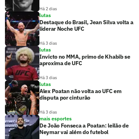
Há 2 dias
lutas
Destaque do Brasil, Jean Silva volta a
liderar Noche UFC
Há 3 dias
lutas
Invicto no MMA, primo de Khabib se
aproxima de UFC
Há 3 dias
lutas
Alex Poatan não volta ao UFC em
disputa por cinturão
Há 3 dias
mais esportes
De João Fonseca a Poatan: leilão de
Neymar vai além do futebol