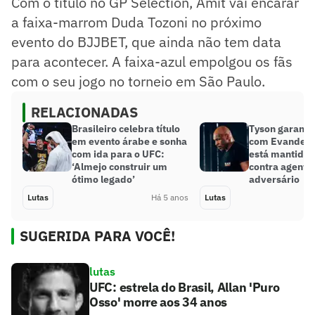
Com o título no GP Selection, Amit vai encarar
a faixa-marrom Duda Tozoni no próximo
evento do BJJBET, que ainda não tem data
para acontecer. A faixa-azul empolgou os fãs
com o seu jogo no torneio em São Paulo.
RELACIONADAS
Brasileiro celebra título
Tyson garante
em evento árabe e sonha
com Evander H
com ida para o UFC:
está mantida 
‘Almejo construir um
contra agente
ótimo legado’
adversário
Lutas
Há 5 anos
Lutas
SUGERIDA PARA VOCÊ!
lutas
UFC: estrela do Brasil, Allan 'Puro
Osso' morre aos 34 anos