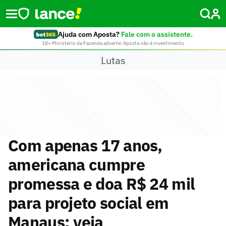
Ajuda com Aposta?
Fale com o assistente.
18+ Ministério da Fazenda adverte: Aposta não é investimento
Lutas
Com apenas 17 anos,
americana cumpre
promessa e doa R$ 24 mil
para projeto social em
Manaus; veja