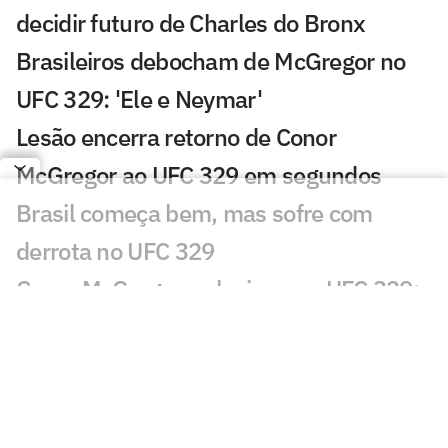
decidir futuro de Charles do Bronx
Brasileiros debocham de McGregor no
UFC 329: 'Ele e Neymar'
Lesão encerra retorno de Conor
McGregor ao UFC 329 em segundos
Brasil começa bem, mas sofre com
derrota no UFC 329
Conor McGregor se lesiona no UFC 329;
veja resultados
McGregor tem cinco possíveis destinos
no UFC, revela Dana White
McGregor x Holloway: saiba card