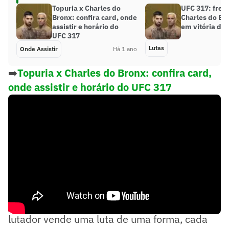
Topuria x Charles do
UFC 317: freg
Bronx: confira card, onde
Charles do Br
assistir e horário do
em vitória de 
UFC 317
Lutas
Onde Assistir
Há 1 ano
➡️
Topuria x Charles do Bronx: confira card,
onde assistir e horário do UFC 317
- Cara, na realidade você não sabe, né? cada
lutador vende uma luta de uma forma, cada