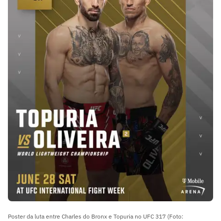
Poster da luta entre Charles do Bronx e Topuria no UFC 317 (Foto: