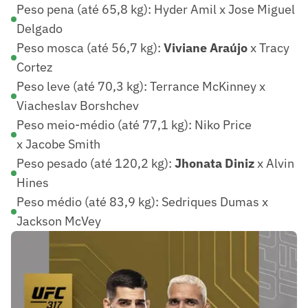
Peso pena (até 65,8 kg): Hyder Amil x Jose Miguel
Delgado
Peso mosca (até 56,7 kg):
Viviane Araújo
x Tracy
Cortez
Peso leve (até 70,3 kg): Terrance McKinney x
Viacheslav Borshchev
Peso meio-médio (até 77,1 kg): Niko Price
x Jacobe Smith
Peso pesado (até 120,2 kg):
Jhonata Diniz
x Alvin
Hines
Peso médio (até 83,9 kg): Sedriques Dumas x
Jackson McVey