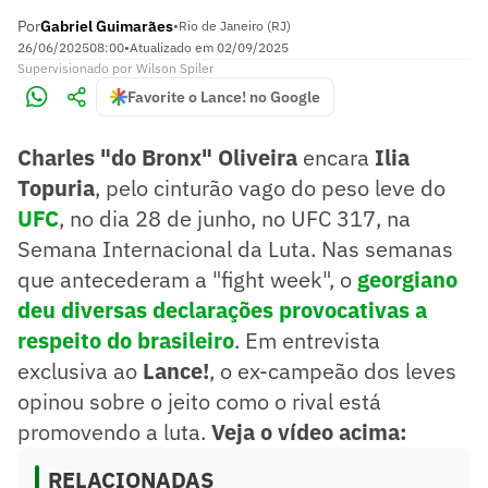
Por
Gabriel Guimarães
•
Rio de Janeiro (RJ)
26/06/2025
08:00
•
Atualizado em
02/09/2025
Supervisionado
por
Wilson Spiler
Favorite o Lance! no Google
Charles "do Bronx" Oliveira
encara
Ilia
Topuria
, pelo cinturão vago do peso leve do
UFC
, no dia 28 de junho, no UFC 317, na
Semana Internacional da Luta. Nas semanas
que antecederam a "fight week", o
georgiano
deu diversas declarações provocativas a
respeito do brasileiro
. Em entrevista
exclusiva ao
Lance!
, o ex-campeão dos leves
opinou sobre o jeito como o rival está
promovendo a luta.
Veja o vídeo acima:
RELACIONADAS