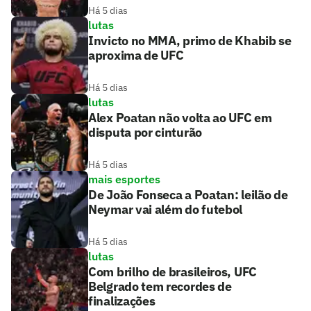
Há 5 dias
lutas
Invicto no MMA, primo de Khabib se
aproxima de UFC
Há 5 dias
lutas
Alex Poatan não volta ao UFC em
disputa por cinturão
Há 5 dias
mais esportes
De João Fonseca a Poatan: leilão de
Neymar vai além do futebol
Há 5 dias
lutas
Com brilho de brasileiros, UFC
Belgrado tem recordes de
finalizações