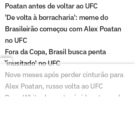
Poatan antes de voltar ao UFC
'De volta à borracharia': meme do
Brasileirão começou com Alex Poatan
no UFC
Fora da Copa, Brasil busca penta
'inusitado' no UFC
Nove meses após perder cinturão para
Alex Poatan, russo volta ao UFC
Dana White descarta rápido retorno de
Conor McGregor ao UFC: 'Nem vale'
Conor McGregor revela gravidade de
lesão que sofreu no UFC 329